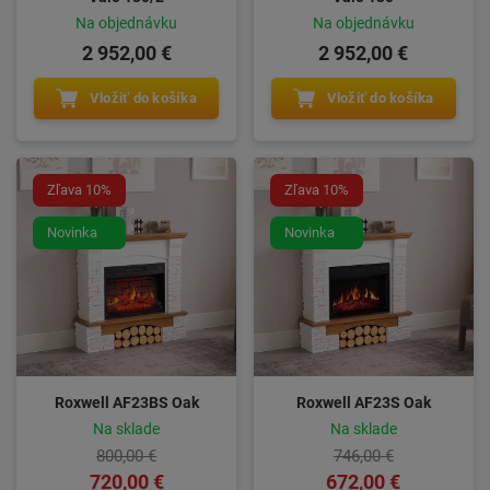
Na objednávku
Na objednávku
2 952,00 €
2 952,00 €
Vložiť do košíka
Vložiť do košíka
Zľava 10%
Zľava 10%
Novinka
Novinka
Roxwell AF23BS Oak
Roxwell AF23S Oak
Na sklade
Na sklade
800,00 €
746,00 €
720,00 €
672,00 €