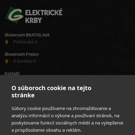
Showroom BRATISLAVA
Púchovská 8
Showroom Prešov
K Surdoku 9
Kontakt
+421 918 919 713
O súboroch cookie na tejto
info@elektrickekrby.sk
Moderné a štýlové elektrické krby
stránke
Súbory cookie používame na zhromažďovanie a
PRODUKTY
INFORMÁCIE
analýzu informácií o výkone a používaní stránok, na
poskytovanie funkcií sociálnych médií a na vylepšenie
Závesné krby
Obchodné podmienky
Krbové vložky
Reklamačný poriadok
a prispôsobenie obsahu a reklám.
Krbové kazety
Informácie o doprave