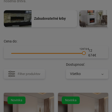
nosenia dreva.
S
Zabudovateľné krby
k
Cena do:
12674 €
12
674€
Dostupnosť:
Všetko
Filter produktov
Novinka
Novinka