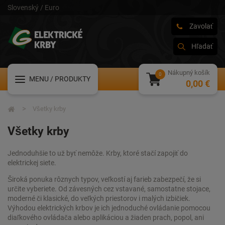
Slovenský / Euro
Zavolať
Hľadať
Nákupný košík
MENU
/ PRODUKTY
0,00 €
Všetky krby
Všetky krby
Jednoduhšie to už byť nemôže. Krby, ktoré stačí zapojiť do
elektrickej siete.
Široká ponuka rôznych typov, veľkostí aj farieb zabezpečí, že si
určite vyberiete. Od závesných cez vstavané, samostatne stojace,
moderné či klasické, do veľkých priestorov i malých izbičiek.
Výhodou elektrických krbov je ich jednoduché ovládanie pomocou
diaľkového ovládača alebo aplikáciou a žiaden prach, popol, ani