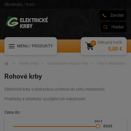
Slovenský / Euro
Zavolať
Hľadať
Nákupný košík
MENU
/ PRODUKTY
0,00 €
Všetky krby
Samostatne stojace krby
Krby s obstavbou
Rohové krby
Elektrické krby s obstavbou určenou do rohu miestnosti.
Prakticky a esteticky využijete roh miestnosti.
Cena do:
866 €
866€