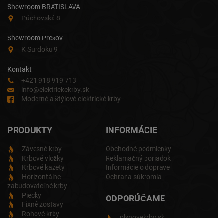
Showroom BRATISLAVA
Púchovská 8
Showroom Prešov
K Surdoku 9
Kontakt
+421 918 919 713
info@elektrickekrby.sk
Moderné a štýlové elektrické krby
PRODUKTY
INFORMÁCIE
Závesné krby
Obchodné podmienky
Krbové vložky
Reklamačný poriadok
Krbové kazety
Informácie o doprave
Horizontálne
Ochrana súkromia
zabudovateľné krby
Piecky
ODPORÚČAME
Fixné zostavy
Rohové krby
plynovekrby.sk