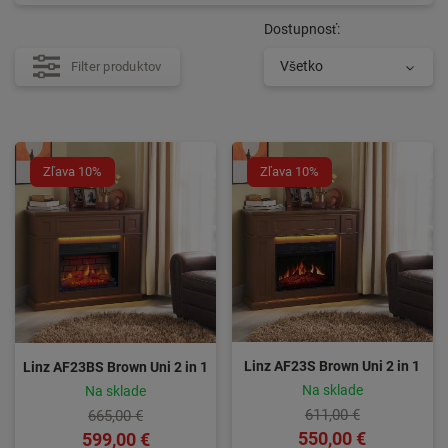
Dostupnosť:
Všetko
Filter produktov
Zľava 10%
Zľava 10%
Linz AF23S Brown Uni 2 in 1
Linz AF23BS Brown Uni 2 in 1
Na sklade
Na sklade
611,00 €
665,00 €
550,00 €
599,00 €