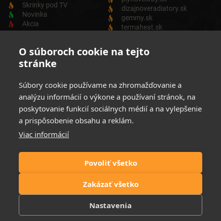
Skrinky pod TV
dizajnoveradiatory.sk
Novinka
gemmy.sk
Akcia
termaheat.sk
ODBER NEWSLETTRA
O súboroch cookie na tejto
stránke
Zadajte svoju e-mailovú adresu a budete vždy informovaný o
aktuálnych akciách, novinkách a zľavách z našej ponuky
Súbory cookie používame na zhromažďovanie a
Elektrických produktov.
analýzu informácií o výkone a používaní stránok, na
poskytovanie funkcií sociálnych médií a na vylepšenie
a prispôsobenie obsahu a reklám.
Viac informácií
Súhlasim so spracovaním osobných údajov
Zásady ochrany
osobných údajov
Povoliť všetko
Možnosti platby:
Zakázať všetko
Nastavenia
© 2021 Elektrické krby. All rights reserved | Website by
FIRO DESIGN
| ©
Icons designed by
Freepik
and distributed by
Flaticon