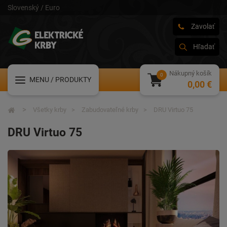
Slovenský / Euro
Zavolať
Hľadať
Nákupný košík
MENU
/ PRODUKTY
0,00 €
Všetky krby
Zabudovateľné krby
DRU Virtuo 75
DRU Virtuo 75