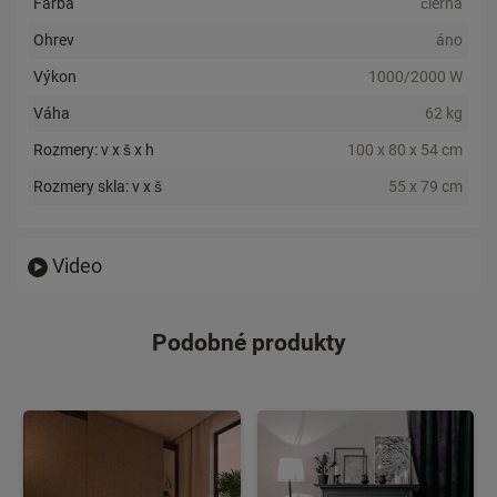
Farba
čierna
Ohrev
áno
Výkon
1000/2000 W
Váha
62 kg
Rozmery: v x š x h
100 x 80 x 54 cm
Rozmery skla: v x š
55 x 79 cm
Video
Podobné produkty