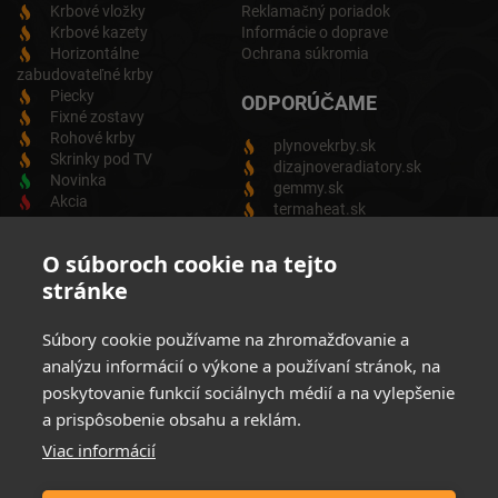
Krbové vložky
Reklamačný poriadok
Krbové kazety
Informácie o doprave
Horizontálne
Ochrana súkromia
zabudovateľné krby
Piecky
ODPORÚČAME
Fixné zostavy
Rohové krby
plynovekrby.sk
Skrinky pod TV
dizajnoveradiatory.sk
Novinka
gemmy.sk
Akcia
termaheat.sk
ODBER NEWSLETTRA
O súboroch cookie na tejto
stránke
Zadajte svoju e-mailovú adresu a budete vždy informovaný o
aktuálnych akciách, novinkách a zľavách z našej ponuky
Súbory cookie používame na zhromažďovanie a
Elektrických produktov.
analýzu informácií o výkone a používaní stránok, na
poskytovanie funkcií sociálnych médií a na vylepšenie
a prispôsobenie obsahu a reklám.
Viac informácií
Súhlasim so spracovaním osobných údajov
Zásady ochrany
osobných údajov