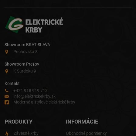
Showroom BRATISLAVA
Púchovská 8
Showroom Prešov
K Surdoku 9
Kontakt
+421 918 919 713
info@elektrickekrby.sk
Moderné a štýlové elektrické krby
PRODUKTY
INFORMÁCIE
Závesné krby
Obchodné podmienky