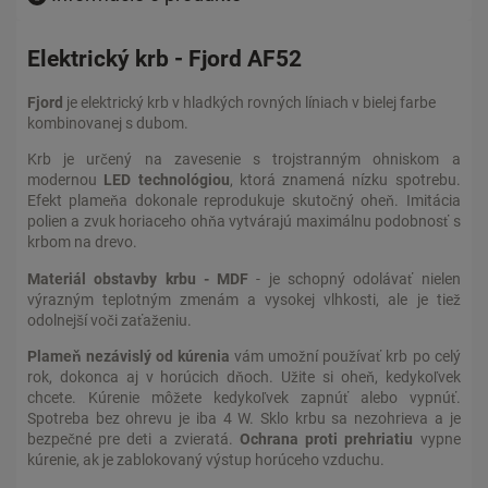
Elektrický krb - Fjord AF52
Fjord
je elektrický krb v hladkých rovných líniach v bielej farbe
kombinovanej s dubom.
Krb je určený na zavesenie s trojstranným ohniskom a
modernou
LED technológiou
, ktorá znamená nízku spotrebu.
Efekt plameňa dokonale reprodukuje skutočný oheň. Imitácia
polien a zvuk horiaceho ohňa vytvárajú maximálnu podobnosť s
krbom na drevo.
Materiál obstavby krbu - MDF
- je schopný odolávať nielen
výrazným teplotným zmenám a vysokej vlhkosti, ale je tiež
odolnejší voči zaťaženiu.
Plameň nezávislý od kúrenia
vám umožní používať krb po celý
rok, dokonca aj v horúcich dňoch. Užite si oheň, kedykoľvek
chcete. Kúrenie môžete kedykoľvek zapnúť alebo vypnúť.
Spotreba bez ohrevu je iba 4 W. Sklo krbu sa nezohrieva a je
bezpečné pre deti a zvieratá.
Ochrana proti prehriatiu
vypne
kúrenie, ak je zablokovaný výstup horúceho vzduchu.