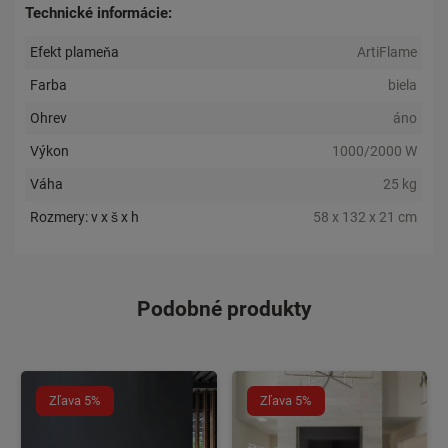
Technické informácie:
Efekt plameňa
ArtiFlame
Farba
biela
Ohrev
áno
Výkon
1000/2000 W
Váha
25 kg
Rozmery: v x š x h
58 x 132 x 21 cm
Podobné produkty
Zľava 5%
Zľava 5%