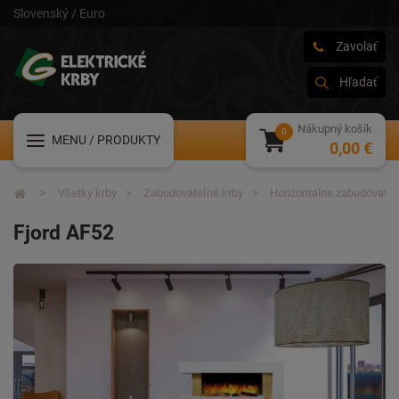
Slovenský / Euro
Zavolať
Hľadať
Nákupný košík
MENU
/ PRODUKTY
0,00 €
Všetky krby
Zabudovateľné krby
Horizontálne zabudovateľ
Fjord AF52