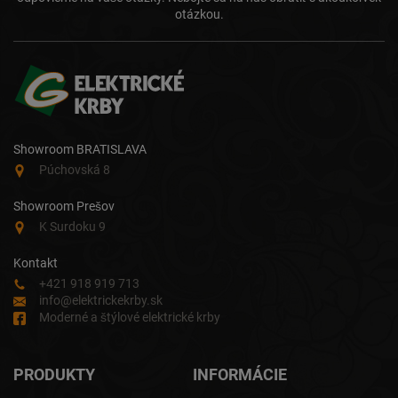
otázkou.
Showroom BRATISLAVA
Púchovská 8
Showroom Prešov
K Surdoku 9
Kontakt
+421 918 919 713
info@elektrickekrby.sk
Moderné a štýlové elektrické krby
PRODUKTY
INFORMÁCIE