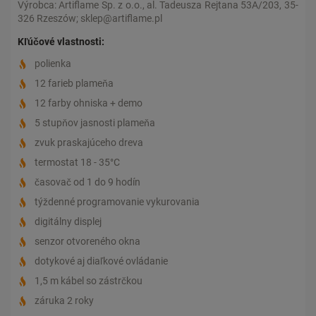
Výrobca: Artiflame Sp. z o.o., al. Tadeusza Rejtana 53A/203, 35-
326 Rzeszów; sklep@artiflame.pl
Kľúčové vlastnosti:
polienka
12 farieb plameňa
12 farby ohniska + demo
5 stupňov jasnosti plameňa
zvuk praskajúceho dreva
termostat 18 - 35°C
časovač od 1 do 9 hodín
týždenné programovanie vykurovania
digitálny displej
senzor otvoreného okna
dotykové aj diaľkové ovládanie
1,5 m kábel so zástrčkou
záruka 2 roky