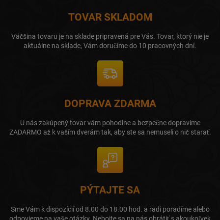
TOVAR SKLADOM
Väčšina tovaru je na sklade pripravená pre Vás. Tovar, ktorý nie je
aktuálne na sklade, Vám doručíme do 10 pracovných dní.
DOPRAVA ZDARMA
U nás zakúpený tovar vám pohodlne a bezpečne dopravíme
ZADARMO až k vaším dverám tak, aby ste sa nemuseli o nič starať.
PÝTAJTE SA
Sme Vám k dispozícií od 8.00 do 18.00 hod. a radi poradíme alebo
odpovieme na vaše otázky. Nebojte sa na nás obrátiť s akoukoľvek