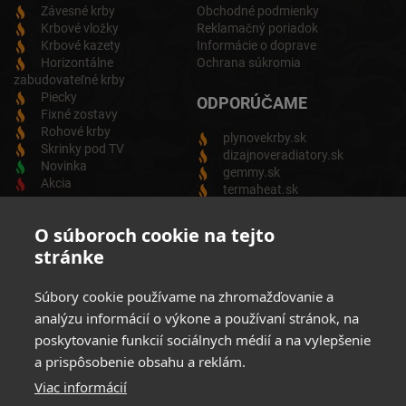
Závesné krby
Obchodné podmienky
Krbové vložky
Reklamačný poriadok
Krbové kazety
Informácie o doprave
Horizontálne
Ochrana súkromia
zabudovateľné krby
Piecky
ODPORÚČAME
Fixné zostavy
Rohové krby
plynovekrby.sk
Skrinky pod TV
dizajnoveradiatory.sk
Novinka
gemmy.sk
Akcia
termaheat.sk
ODBER NEWSLETTRA
O súboroch cookie na tejto
stránke
Zadajte svoju e-mailovú adresu a budete vždy informovaný o
aktuálnych akciách, novinkách a zľavách z našej ponuky
Súbory cookie používame na zhromažďovanie a
Elektrických produktov.
analýzu informácií o výkone a používaní stránok, na
poskytovanie funkcií sociálnych médií a na vylepšenie
a prispôsobenie obsahu a reklám.
Viac informácií
Súhlasim so spracovaním osobných údajov
Zásady ochrany