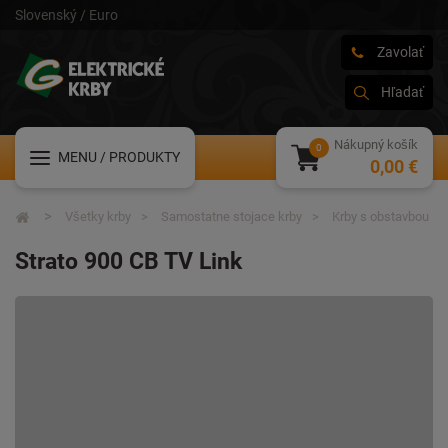
Slovenský / Euro
Zavolať
Hľadať
Nákupný košík
MENU
/ PRODUKTY
0,00 €
Všetky krby
Samostatne stojace krby
Krby s obstavbou
Strato 900 CB TV Link