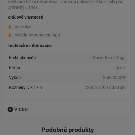
a vytvára hĺbku nekonečna, uzatvára palivové lôžko a zakrýva
výhrevný článok.
Kľúčové vlastnosti:
polienka
ovládanie pomocou App
Technické informácie:
Efekt plameňa
Powerflame Tagu
Farba
biela
Výkon
250-2000 W
Rozmery: v x š x h
2205 x 2700 x 320 cm
Video
Podobné produkty