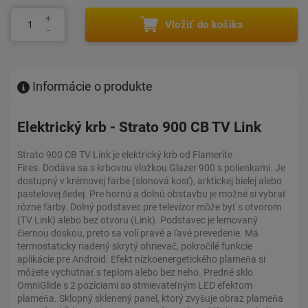
Vložiť do košíka
Informácie o produkte
Elektrický krb - Strato 900 CB TV Link
Strato 900 CB TV Link je elektrický krb od Flamerite
Fires. Dodáva sa s krbovou vložkou Glazer 900 s polienkami. Je
dostupný v krémovej farbe (slonová kosť), arktickej bielej alebo
pastelovej šedej. Pre hornú a dolnú obstavbu je možné si vybrať
rôzne farby. Dolný podstavec pre televízor môže byť s otvorom
(TV Link) alebo bez otvoru (Link). Podstavec je lemovaný
čiernou doskou, preto sa volí pravé a ľavé prevedenie. Má
termostaticky riadený skrytý ohrievač, pokročilé funkcie
aplikácie pre Android. Efekt nízkoenergetického plameňa si
môžete vychutnať s teplom alebo bez neho. Predné sklo
OmniGlide s 2 pozíciami so stmievateľným LED efektom
plameňa. Sklopný sklenený panel, ktorý zvyšuje obraz plameňa