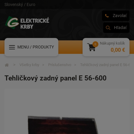
Slovenský / Euro
Zavolať
Hľadať
Nákupný košík
MENU
/ PRODUKTY
0,00 €
Všetky krby
Príslušenstvo
Tehličkový zadný panel E 56-60
Tehličkový zadný panel E 56-600