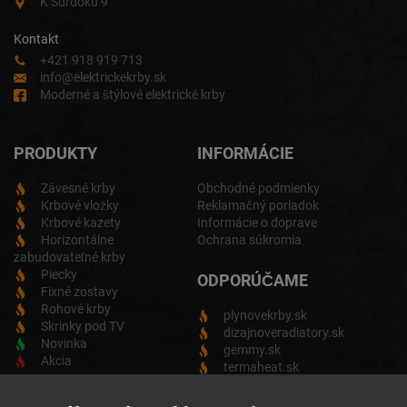
K Surdoku 9
Kontakt
+421 918 919 713
info@elektrickekrby.sk
Moderné a štýlové elektrické krby
PRODUKTY
INFORMÁCIE
Závesné krby
Obchodné podmienky
Krbové vložky
Reklamačný poriadok
Krbové kazety
Informácie o doprave
Horizontálne
Ochrana súkromia
zabudovateľné krby
Piecky
ODPORÚČAME
Fixné zostavy
Rohové krby
plynovekrby.sk
Skrinky pod TV
dizajnoveradiatory.sk
Novinka
gemmy.sk
Akcia
termaheat.sk
ODBER NEWSLETTRA