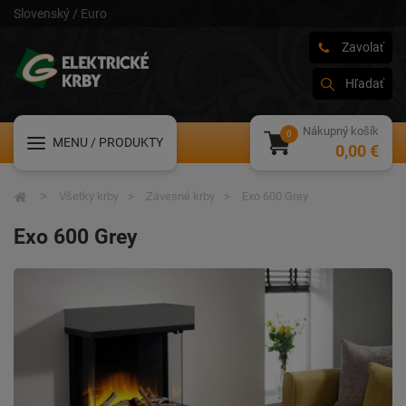
Slovenský / Euro
Zavolať
Hľadať
Nákupný košík
MENU
/ PRODUKTY
0,00 €
Všetky krby
Závesné krby
Exo 600 Grey
Exo 600 Grey