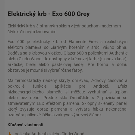
Elektrický krb - Exo 600 Grey
Elektrický krb s 3-stranným sklom v jednoduchom modernom
štýle s čiernym lemovaním.
Exo 600 je elektrický krb od Flamerite Fires s realistickým
efektom plameňa so žiarivým horením v srdci vášho ohňa.
Dodáva sa s krbovou vložkou Glazer 600 s polienkami Authentic
alebo CinderWood. Je dostupný v krémovej farbe (slonová kosť),
arktickej bielej alebo pastelovej šedej. Pre hornú a dolnú
obstavbu je možné si vybrať rôzne farby.
Má termostaticky riadený skrytý ohrievač, 7-dňový časovač a
pokročilé funkcie aplikácie pre Android. Efekt
nízkoenergetického plameňa si môžete vychutnať s teplom
alebo bez neho. Predné sklo OmniGlide s 2 pozíciami so
stmievateľným LED efektom plameňa. Sklopný sklenený panel,
ktorý zvyšuje obraz plameňa a vytvára hĺbku nekonečna,
uzatvára palivové lôžko a zakrýva výhrevný článok.
Kľúčové vlastnosti:
polienka Authentic alebo CinderWood