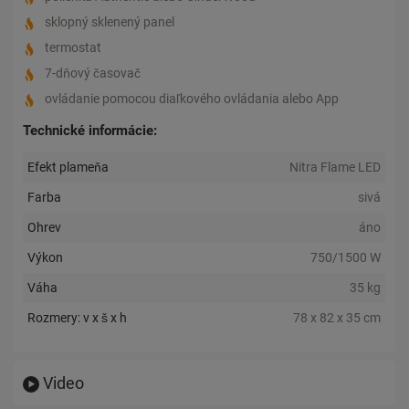
sklopný sklenený panel
termostat
7-dňový časovač
ovládanie pomocou diaľkového ovládania alebo App
Technické informácie:
Efekt plameňa
Nitra Flame LED
Farba
sivá
Ohrev
áno
Výkon
750/1500 W
Váha
35 kg
Rozmery: v x š x h
78 x 82 x 35 cm
Video