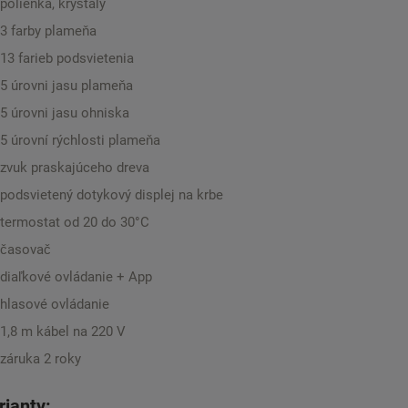
polienka, kryštály
3 farby plameňa
13 farieb podsvietenia
5 úrovni jasu plameňa
5 úrovni jasu ohniska
5 úrovní rýchlosti plameňa
zvuk praskajúceho dreva
podsvietený dotykový displej na krbe
termostat od 20 do 30°C
časovač
diaľkové ovládanie + App
hlasové ovládanie
1,8 m kábel na 220 V
záruka 2 roky
rianty: