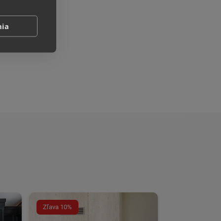
nia
Zľava 10%
Zľava 10%
Krbová 