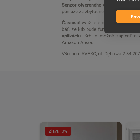
Senzor otvoreného okna
vypne kúreni
peniaze za zbytočné kúrenie.
Pov
Časovač
využijete na automatické vy
báť, že krb bude fungovať celú noc.
aplikáciu
. Krb je možné zapínať a 
Amazon Alexa.
Výrobca: AVEKO, ul. Dębowa 2 84-20
Zľava 10%