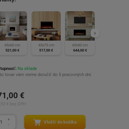
60x40 cm
471,00 €
45x90 cm
45x60 cm
45x75 cm
644,00 €
521,00 €
517,00 €
tupnosť:
Na sklade
to tovar vám vieme doručiť do 5 pracovných dní.
71,00 €
,93 € bez DPH
Vložiť do košíka