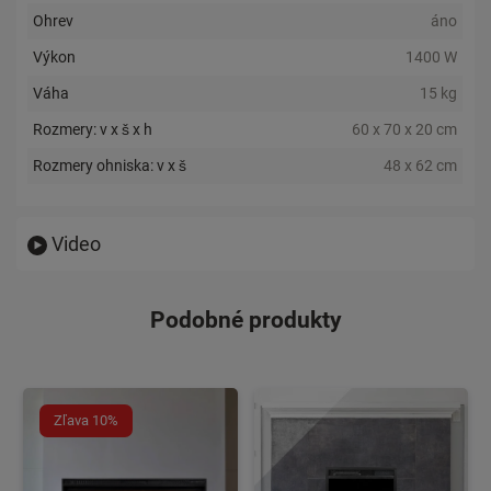
Ohrev
áno
Výkon
1400 W
Váha
15 kg
Rozmery: v x š x h
60 x 70 x 20 cm
Rozmery ohniska: v x š
48 x 62 cm
Video
Podobné produkty
Zľava 10%