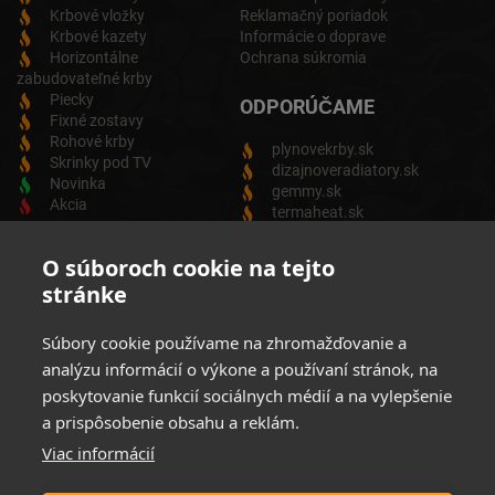
Krbové vložky
Reklamačný poriadok
Krbové kazety
Informácie o doprave
Horizontálne
Ochrana súkromia
zabudovateľné krby
Piecky
ODPORÚČAME
Fixné zostavy
Rohové krby
plynovekrby.sk
Skrinky pod TV
dizajnoveradiatory.sk
Novinka
gemmy.sk
Akcia
termaheat.sk
ODBER NEWSLETTRA
O súboroch cookie na tejto
stránke
Zadajte svoju e-mailovú adresu a budete vždy informovaný o
aktuálnych akciách, novinkách a zľavách z našej ponuky
Súbory cookie používame na zhromažďovanie a
Elektrických produktov.
analýzu informácií o výkone a používaní stránok, na
poskytovanie funkcií sociálnych médií a na vylepšenie
a prispôsobenie obsahu a reklám.
Viac informácií
Súhlasim so spracovaním osobných údajov
Zásady ochrany
osobných údajov