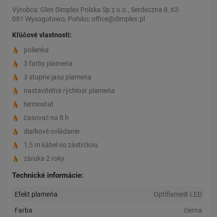
Výrobca: Glen Dimplex Polska Sp z o.o., Serdeczna 8, 62-
081 Wysogotowo, Poľsko; office@dimplex.pl
Kľúčové vlastnosti:
polienka
3 farby plameňa
3 stupne jasu plameňa
nastaviteľná rýchlosť plameňa
termostat
časovač na 8 h
diaľkové ovládanie
1,5 m kábel so zástrčkou
záruka 2 roky
Technické informácie:
Efekt plameňa
Optiflame® LED
Farba
čierna