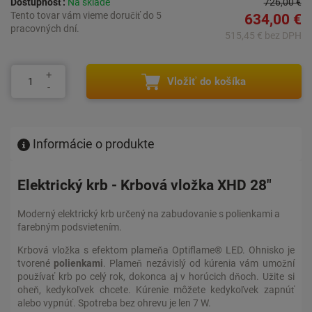
Dostupnosť:
Na sklade
726,00 €
Tento tovar vám vieme doručiť do 5
634,00 €
pracovných dní.
515,45 € bez DPH
Vložiť do košíka
Informácie o produkte
Elektrický krb - Krbová vložka XHD 28"
Moderný elektrický krb určený na zabudovanie s polienkami a
farebným podsvietením.
Krbová vložka s efektom plameňa Optiflame® LED. Ohnisko je
tvorené
polienkami
. Plameň nezávislý od kúrenia vám umožní
používať krb po celý rok, dokonca aj v horúcich dňoch. Užite si
oheň, kedykoľvek chcete. Kúrenie môžete kedykoľvek zapnúť
alebo vypnúť. Spotreba bez ohrevu je len 7 W.