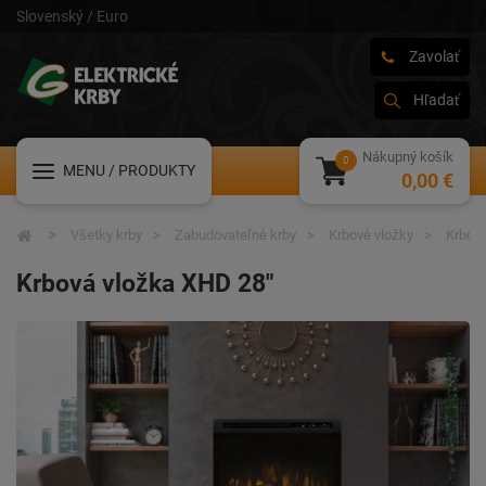
Slovenský / Euro
Zavolať
Hľadať
Nákupný košík
MENU
/ PRODUKTY
0,00 €
Všetky krby
Zabudovateľné krby
Krbové vložky
Krbová
Krbová vložka XHD 28"