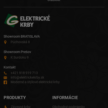
Showroom BRATISLAVA
Púchovská 8
Showroom Prešov
K Surdoku 9
Kontakt
+421 918 919 713
info@elektrickekrby.sk
Moderné a štýlové elektrické krby
PRODUKTY
INFORMÁCIE
Závesné krby
Obchodné podmienky