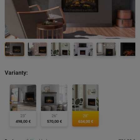
Varianty:
23"
26"
28"
498,00 €
570,00 €
634,00 €