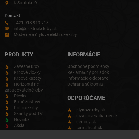
K Surdoku 9
Kontakt
+421 918 919 713
info@elektrickekrby.sk
Moderné a štýlové elektrické krby
PRODUKTY
INFORMÁCIE
Závesné krby
Obchodné podmienky
Krbové vložky
Reklamačný poriadok
Krbové kazety
Informácie o doprave
Horizontálne
Ochrana súkromia
zabudovateľné krby
Piecky
ODPORÚČAME
Fixné zostavy
Rohové krby
plynovekrby.sk
Skrinky pod TV
dizajnoveradiatory.sk
Novinka
gemmy.sk
Akcia
termaheat.sk