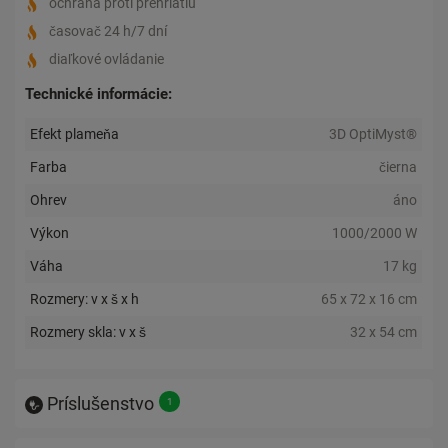
ochrana proti prehriatiu
časovač 24 h/7 dní
diaľkové ovládanie
Technické informácie:
Efekt plameňa
3D OptiMyst®
Farba
čierna
Ohrev
áno
Výkon
1000/2000 W
Váha
17 kg
Rozmery: v x š x h
65 x 72 x 16 cm
Rozmery skla: v x š
32 x 54 cm
Príslušenstvo