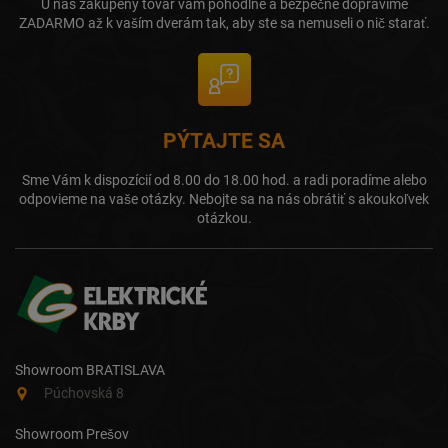
U nás zakúpený tovar vám pohodlne a bezpečne dopravíme
ZADARMO až k vaším dverám tak, aby ste sa nemuseli o nič starať.
PÝTAJTE SA
Sme Vám k dispozícií od 8.00 do 18.00 hod. a radi poradíme alebo
odpovieme na vaše otázky. Nebojte sa na nás obrátiť s akoukoľvek
otázkou.
Showroom BRATISLAVA
Púchovská 8
Showroom Prešov