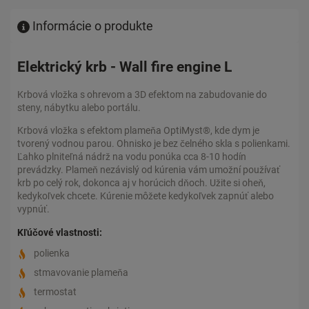
Informácie o produkte
Elektrický krb - Wall fire engine L
Krbová vložka s ohrevom a 3D efektom na zabudovanie do
steny, nábytku alebo portálu.
Krbová vložka s efektom plameňa OptiMyst®, kde dym je
tvorený vodnou parou. Ohnisko je bez čelného skla s polienkami.
Ľahko plniteľná nádrž na vodu ponúka cca 8-10 hodín
prevádzky. Plameň nezávislý od kúrenia vám umožní používať
krb po celý rok, dokonca aj v horúcich dňoch. Užite si oheň,
kedykoľvek chcete. Kúrenie môžete kedykoľvek zapnúť alebo
vypnúť.
Kľúčové vlastnosti:
polienka
stmavovanie plameňa
termostat