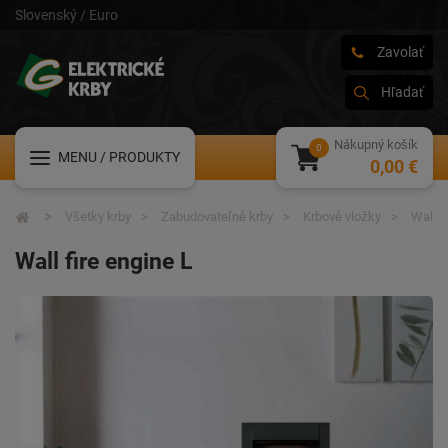
Slovenský / Euro
Zavolať
Hľadať
Nákupný košík
MENU
/ PRODUKTY
0,00 €
Všetky krby
Zabudovateľné krby
Krbové vložky
Wall f
Wall fire engine L