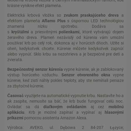
krásne vynikne efekt plameňa.
Elektrická krbová vložka so
zvukom praskajúceho dreva
a
efektom plameňa
Aflamo Plus
s úspornou LED technológiou
znamená nízku spotrebu. Dodáva sa
s
kryštálmi
a priesvitnými
polienkami,
ktoré vytvárajú dojem
žeravého dreva. Plameň nezávislý od kúrenia vám umožní
používať krb po celý rok, dokonca aj v horúcich dňoch. Užite si
oheň, kedykoľvek chcete. Kúrenie môžete kedykoľvek zapnúť
alebo vypnúť. Sklo krbu sa nezohrieva a je bezpečné pre deti a
zvieratá.
Bezpečnostný senzor kúrenia
vypne kúrenie, ak je zablokovaný
výstup horúceho vzduchu.
Senzor otvoreného okna
vypne
kúrenie, keď zistí náhly pokles teploty, aby ste nemíňali peniaze
za zbytočné kúrenie.
Časovač
využijete na automatické vypnutie krbu. Nastavíte ho a
ak zaspíte, nemusíte sa báť, že krb bude fungovať celú noc.
Ovládať sa dá
diaľkovým ovládaním
aj cez
mobilnú
aplikáciu
. Krb je možné zapínať a vypínať aj
hlasovými
príkazmi
pomocou asistenta Amazon Alexa.
Výrobca: AVEKO, ul. Dębowa 2 84-207 Łężyce;