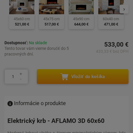
60x40 cm
45x90 cm
45x60 cm
45x75 cm
471,00 €
644,00 €
521,00 €
517,00 €
Dostupnosť:
Na sklade
533,00 €
Tento tovar vám vieme doručiť do 5
433,33 € bez DPH
pracovných dní.
Vložiť do košíka
Informácie o produkte
Elektrický krb - AFLAMO 3D 60x60
Moderná krbová vložka s čiernym minimalistickým rámom, kde