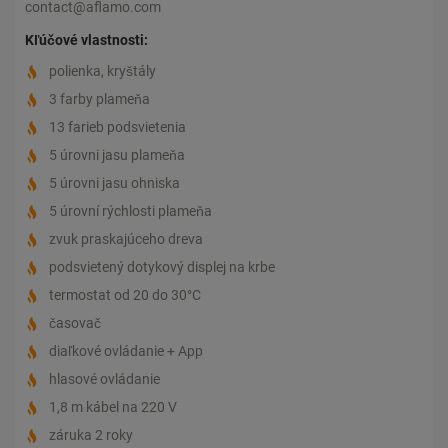
contact@aflamo.com
Kľúčové vlastnosti:
polienka, kryštály
3 farby plameňa
13 farieb podsvietenia
5 úrovni jasu plameňa
5 úrovni jasu ohniska
5 úrovní rýchlosti plameňa
zvuk praskajúceho dreva
podsvietený dotykový displej na krbe
termostat od 20 do 30°C
časovač
diaľkové ovládanie + App
hlasové ovládanie
1,8 m kábel na 220 V
záruka 2 roky