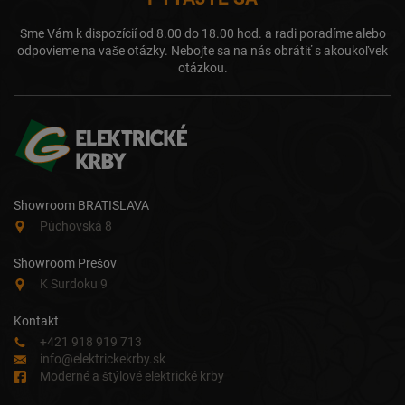
Sme Vám k dispozícií od 8.00 do 18.00 hod. a radi poradíme alebo
odpovieme na vaše otázky. Nebojte sa na nás obrátiť s akoukoľvek
otázkou.
Showroom BRATISLAVA
Púchovská 8
Showroom Prešov
K Surdoku 9
Kontakt
+421 918 919 713
info@elektrickekrby.sk
Moderné a štýlové elektrické krby