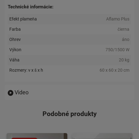
Technické informácie:
Efekt plameňa
Aflamo Plus
Farba
čierna
Ohrev
áno
Výkon
750/1500 W
Váha
20 kg
Rozmery: v x š x h
60 x 60 x 20 cm
Video
Podobné produkty