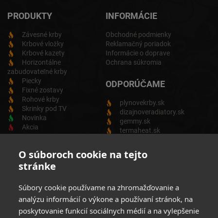
PRODUKTY
INFORMÁCIE
Závesné krby
Obchodné podmienky
Krbové vložky
Reklamačný poriadok
Krbové kazety
Informácie o doprave
Horizontálne
Ochrana súkromia
zabudovateľné krby
Piecky
ODPORÚČAME
Fixné zostavy
Rohové krby
plynovekrby.sk
Skrinky pod TV
dizajnoveradiatory.sk
Novinka
gemmy.sk
Akcia
termaheat.sk
ODBER NEWSLETTRA
O súboroch cookie na tejto
stránke
Zadajte svoju e-mailovú adresu a budete vždy informovaný o
aktuálnych akciách, novinkách a zľavách z našej ponuky
Súbory cookie používame na zhromažďovanie a
Elektrických produktov.
analýzu informácií o výkone a používaní stránok, na
poskytovanie funkcií sociálnych médií a na vylepšenie