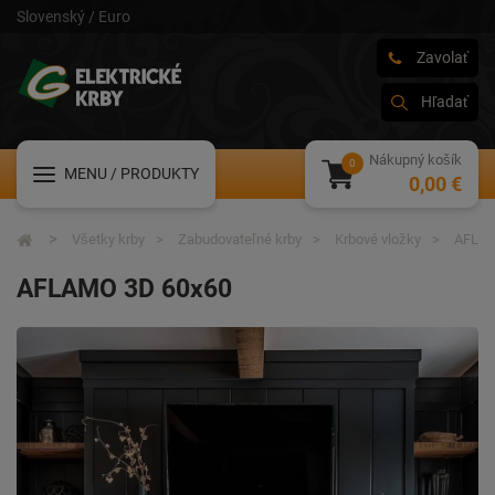
Slovenský / Euro
Zavolať
Hľadať
Nákupný košík
MENU
/ PRODUKTY
0,00 €
Všetky krby
Zabudovateľné krby
Krbové vložky
AFLAM
AFLAMO 3D 60x60