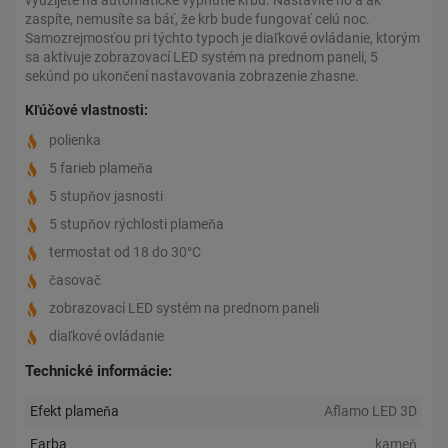
využijete na automatické vypnutie krbu. Nastavíte ho a ak
zaspíte, nemusíte sa báť, že krb bude fungovať celú noc.
Samozrejmosťou pri týchto typoch je diaľkové ovládanie, ktorým
sa aktivuje zobrazovací LED systém na prednom paneli, 5
sekúnd po ukončení nastavovania zobrazenie zhasne.
Kľúčové vlastnosti:
polienka
5 farieb plameňa
5 stupňov jasnosti
5 stupňov rýchlosti plameňa
termostat od 18 do 30°C
časovač
zobrazovací LED systém na prednom paneli
diaľkové ovládanie
Technické informácie:
Efekt plameňa
Aflamo LED 3D
Farba
kameň