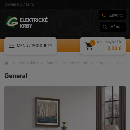
Slovenský / Euro
Zavolať
Hľadať
Nákupný košík
MENU
/ PRODUKTY
0,00 €
Všetky krby
Samostatne stojace krby
Krby s obstavbou
General