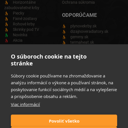
Horizontálne
Ochrana súkromia
zabudovateľné krby
Piecky
ODPORÚČAME
Fixné zostavy
Rohové krby
plynovekrby.sk
Skrinky pod TV
dizajnoveradiatory.sk
Novinka
gemmy.sk
Akcia
termaheat.sk
ODBER NEWSLETTRA
O súboroch cookie na tejto
stránke
Zadajte svoju e-mailovú adresu a budete vždy informovaný o
aktuálnych akciách, novinkách a zľavách z našej ponuky
Súbory cookie používame na zhromažďovanie a
Elektrických produktov.
analýzu informácií o výkone a používaní stránok, na
poskytovanie funkcií sociálnych médií a na vylepšenie
a prispôsobenie obsahu a reklám.
Viac informácií
Súhlasim so spracovaním osobných údajov
Zásady ochrany
osobných údajov
Povoliť všetko
Možnosti platby: