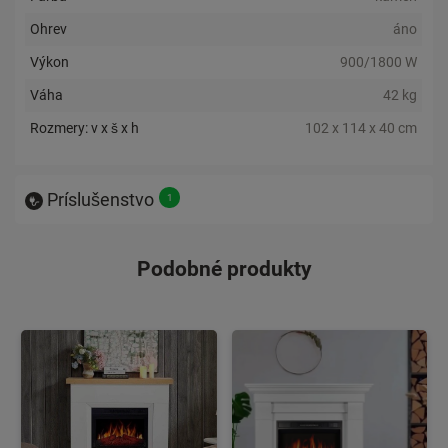
Ohrev
áno
Výkon
900/1800 W
Váha
42 kg
Rozmery: v x š x h
102 x 114 x 40 cm
Príslušenstvo
Podobné produkty