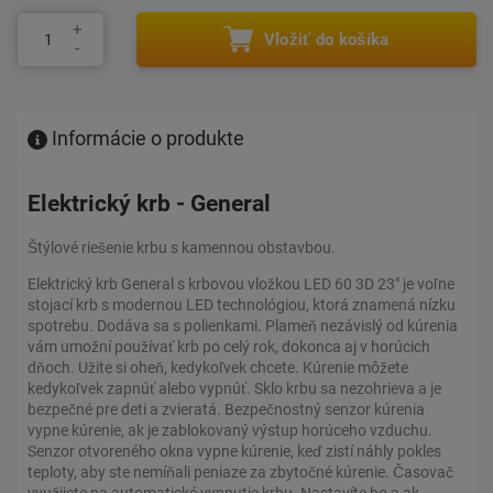
Vložiť do košíka
Informácie o produkte
Elektrický krb - General
Štýlové riešenie krbu s kamennou obstavbou.
Elektrický krb General s krbovou vložkou LED 60 3D 23" je voľne
stojací krb s modernou LED technológiou, ktorá znamená nízku
spotrebu. Dodáva sa s polienkami. Plameň nezávislý od kúrenia
vám umožní používať krb po celý rok, dokonca aj v horúcich
dňoch. Užite si oheň, kedykoľvek chcete. Kúrenie môžete
kedykoľvek zapnúť alebo vypnúť. Sklo krbu sa nezohrieva a je
bezpečné pre deti a zvieratá. Bezpečnostný senzor kúrenia
vypne kúrenie, ak je zablokovaný výstup horúceho vzduchu.
Senzor otvoreného okna vypne kúrenie, keď zistí náhly pokles
teploty, aby ste nemíňali peniaze za zbytočné kúrenie. Časovač