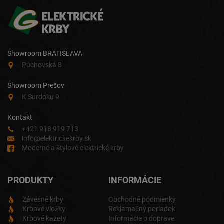
Showroom BRATISLAVA
Púchovská 8
Showroom Prešov
K Surdoku 9
Kontakt
+421 918 919 713
info@elektrickekrby.sk
Moderné a štýlové elektrické krby
PRODUKTY
INFORMÁCIE
Závesné krby
Obchodné podmienky
Krbové vložky
Reklamačný poriadok
Krbové kazety
Informácie o doprave