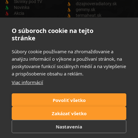
Skrinky pod TV
dizajnoveradiatory.sk
Novinka
gemmy.sk
Akcia
termaheat.sk
ODBER NEWSLETTRA
O súboroch cookie na tejto
stránke
Zadajte svoju e-mailovú adresu a budete vždy informovaný o
aktuálnych akciách, novinkách a zľavách z našej ponuky
Súbory cookie používame na zhromažďovanie a
Elektrických produktov.
analýzu informácií o výkone a používaní stránok, na
poskytovanie funkcií sociálnych médií a na vylepšenie
a prispôsobenie obsahu a reklám.
Viac informácií
Súhlasim so spracovaním osobných údajov
Zásady ochrany
osobných údajov
Povoliť všetko
Možnosti platby:
Zakázať všetko
Nastavenia
© 2021 Elektrické krby. All rights reserved | Website by
FIRO DESIGN
| ©
Icons designed by
Freepik
and distributed by
Flaticon