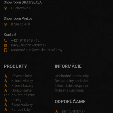
Showroom BRATISLAVA
Púchovská 8
Showroom Prešov
K Surdoku 9
Kontakt
+421 918 919 713
info@elektrickekrby.sk
Moderné a štýlové elektrické krby
PRODUKTY
INFORMÁCIE
Závesné krby
Obchodné podmienky
Krbové vložky
Reklamačný poriadok
Krbové kazety
Informácie o doprave
Horizontálne
Ochrana súkromia
zabudovateľné krby
Piecky
ODPORÚČAME
Fixné zostavy
Rohové krby
plynovekrby.sk