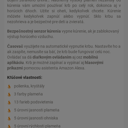
dojem žeravého dreva.
.
Nádherný vysoký plameň nezávislý od
kúrenia vám umožní používať krb po celý rok, dokonca aj v
horúcich dňoch. Užite si oheň, kedykoľvek chcete. Kúrenie
môžete kedykoľvek zapnúť alebo vypnúť. Sklo krbu sa
nezohrieva a je bezpečné pre deti a zvieratá.
Bezpečnostný senzor kúrenia
vypne kúrenie, ak je zablokovaný
výstup horúceho vzduchu.
Časovač
využijete na automatické vypnutie krbu. Nastavíte ho a
ak zaspíte, nemusíte sa báť, že krb bude fungovať celú noc.
Ovládať sa dá
diaľkovým ovládaním
aj cez
mobilnú
aplikáciu
. Krb je možné zapínať a vypínať aj
hlasovými
príkazmi
pomocou asistenta Amazon Alexa.
Kľúčové vlastnosti:
polienka, kryštály
3 farby plameňa
13 farieb podsvietenia
5 úrovni jasnosti plameňa
5 úrovni jasnosti ohniska
5 úrovní rýchlosti plameňa