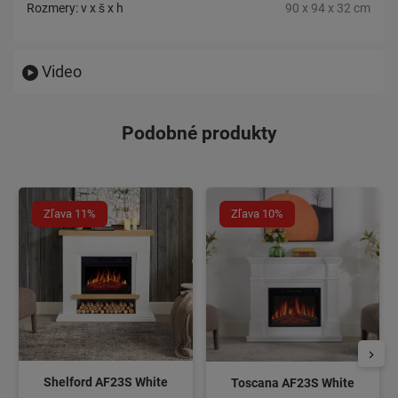
Rozmery: v x š x h
90 x 94 x 32 cm
Video
Podobné produkty
Zľava 11%
Zľava 10%
Shelford AF23S White
Toscana AF23S White