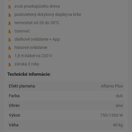
zvuk praskajúceho dreva
podsvietený dotykový displej na krbe
termostat od 20 do 30°C
časovač
diaľkové ovládanie + App
hlasové ovládanie
1,8 m kábel na 220 V
záruka 2 roky
Technické informácie:
Efekt plameňa
Aflamo Plus
Farba
dub
Ohrev
áno
Výkon
750/1500 W
Váha
40 kg