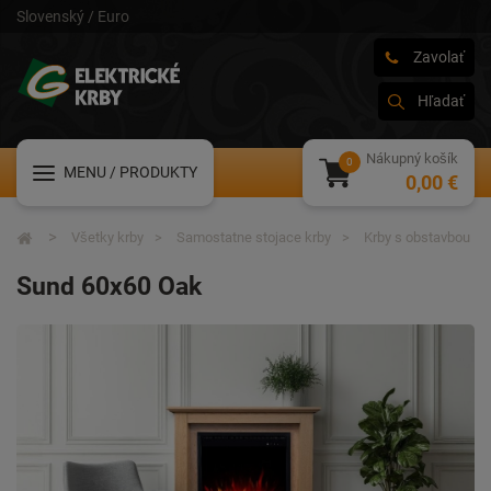
Slovenský / Euro
Zavolať
Hľadať
Nákupný košík
MENU
/ PRODUKTY
0,00 €
Všetky krby
Samostatne stojace krby
Krby s obstavbou
Sund 60x60 Oak