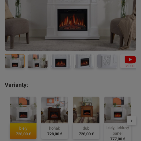
Varianty:
d
biely; tehlový
biely
koňak
dub
panel
728,00 €
728,00 €
728,00 €
777,00 €