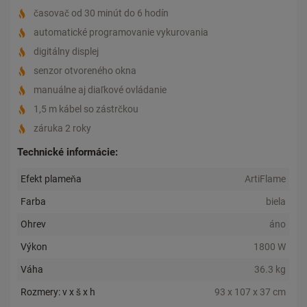
časovač od 30 minút do 6 hodín
automatické programovanie vykurovania
digitálny displej
senzor otvoreného okna
manuálne aj diaľkové ovládanie
1,5 m kábel so zástrčkou
záruka 2 roky
Technické informácie:
Efekt plameňa
ArtiFlame
Farba
biela
Ohrev
áno
Výkon
1800 W
Váha
36.3 kg
Rozmery: v x š x h
93 x 107 x 37 cm