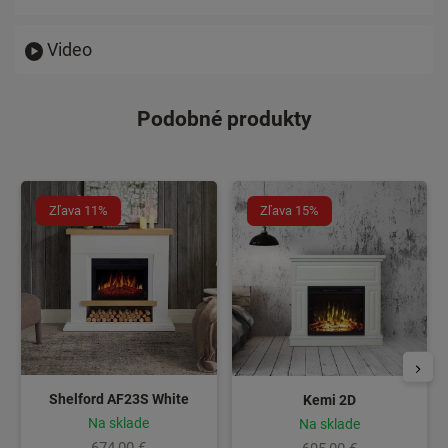
Video
Podobné produkty
Zľava 11%
Zľava 15%
Shelford AF23S White
Kemi 2D
Na sklade
Na sklade