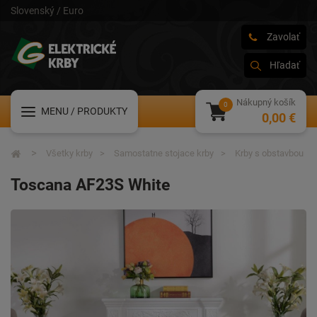
Slovenský / Euro
Zavolať
Hľadať
Nákupný košík
MENU
/ PRODUKTY
0,00 €
Všetky krby
Samostatne stojace krby
Krby s obstavbou
Toscana AF23S White