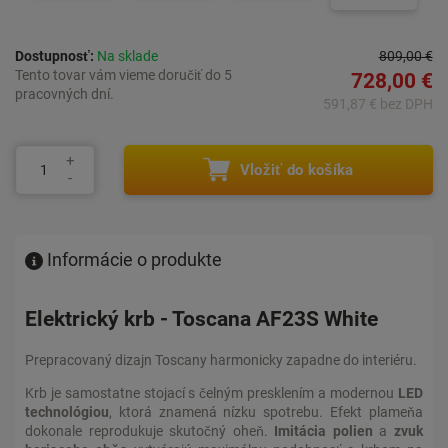
Dostupnosť:
Na sklade
809,00 €
Tento tovar vám vieme doručiť do 5
728,00 €
pracovných dní.
591,87 € bez DPH
Vložiť do košíka
Informácie o produkte
Elektrický krb - Toscana AF23S White
Prepracovaný dizajn Toscany harmonicky zapadne do interiéru.
Krb je samostatne stojací s čelným presklením a modernou
LED
technológiou
, ktorá znamená nízku spotrebu. Efekt plameňa
dokonale reprodukuje skutočný oheň.
Imitácia polien
a
zvuk