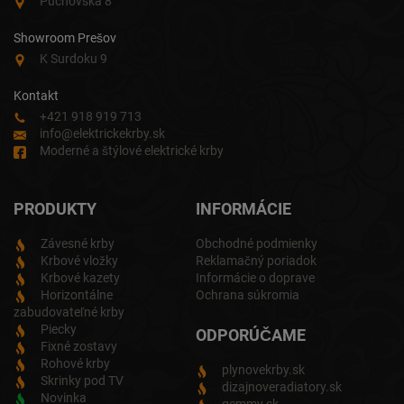
Púchovská 8
Showroom Prešov
K Surdoku 9
Kontakt
+421 918 919 713
info@elektrickekrby.sk
Moderné a štýlové elektrické krby
PRODUKTY
INFORMÁCIE
Závesné krby
Obchodné podmienky
Krbové vložky
Reklamačný poriadok
Krbové kazety
Informácie o doprave
Horizontálne
Ochrana súkromia
zabudovateľné krby
Piecky
ODPORÚČAME
Fixné zostavy
Rohové krby
plynovekrby.sk
Skrinky pod TV
dizajnoveradiatory.sk
Novinka