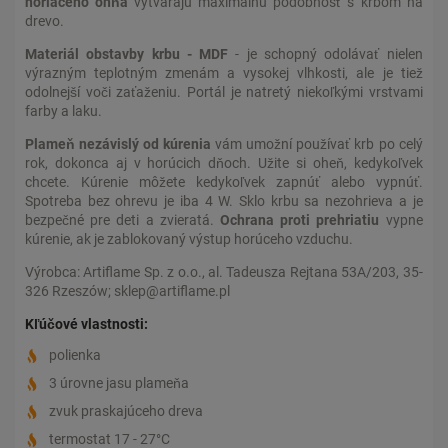
horiaceho ohňa
vytvárajú maximálnu podobnosť s krbom na
drevo.
Materiál obstavby krbu - MDF
- je schopný odolávať nielen
výrazným teplotným zmenám a vysokej vlhkosti, ale je tiež
odolnejší voči zaťaženiu. Portál je natretý niekoľkými vrstvami
farby a laku.
Plameň nezávislý od kúrenia
vám umožní používať krb po celý
rok, dokonca aj v horúcich dňoch. Užite si oheň, kedykoľvek
chcete. Kúrenie môžete kedykoľvek zapnúť alebo vypnúť.
Spotreba bez ohrevu je iba 4 W. Sklo krbu sa nezohrieva a je
bezpečné pre deti a zvieratá.
Ochrana proti prehriatiu
vypne
kúrenie, ak je zablokovaný výstup horúceho vzduchu.
Výrobca: Artiflame Sp. z o.o., al. Tadeusza Rejtana 53A/203, 35-
326 Rzeszów; sklep@artiflame.pl
Kľúčové vlastnosti:
polienka
3 úrovne jasu plameňa
zvuk praskajúceho dreva
termostat 17 - 27°C