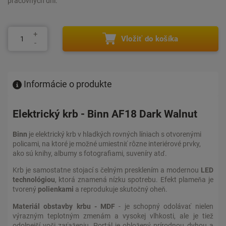
pracovných dní.
Vložiť do košíka
Informácie o produkte
Elektrický krb - Binn AF18 Dark Walnut
Binn
je elektrický krb v hladkých rovných líniach s otvorenými
policami, na ktoré je možné umiestniť rôzne interiérové ​​prvky,
ako sú knihy, albumy s fotografiami, suveníry atď.
Krb je samostatne stojací s čelným presklením a modernou
LED
technológiou
, ktorá znamená nízku spotrebu. Efekt plameňa je
tvorený
polienkami
a reprodukuje skutočný oheň.
Materiál obstavby krbu - MDF
- je schopný odolávať nielen
výrazným teplotným zmenám a vysokej vlhkosti, ale je tiež
odolnejší voči zaťaženiu. Portál je obložený prírodnou dyhou a