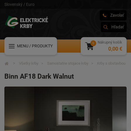
Slovenský / Euro
Zavolať
Hľadať
Nákupný košík
MENU
/ PRODUKTY
0,00 €
Všetky krby
Samostatne stojace krby
Krby s obstavbou
Binn AF18 Dark Walnut