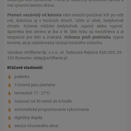
má výraznú textúru dreva.
Plameň nezávislý od kúrenia
vám umožní používať krb po celý
rok, dokonca aj v horúcich dňoch. Užite si oheň, kedykoľvek
chcete. Kúrenie môžete kedykoľvek zapnúť alebo vypnúť.
Spotreba bez ohrevu je iba 4 W. Sklo krbu sa nezohrieva a je
bezpečné pre deti a zvieratá.
Ochrana proti prehriatiu
vypne
kúrenie, ak je zablokovaný výstup horúceho vzduchu.
Výrobca: Artiflame Sp. z o.o., al. Tadeusza Rejtana 53A/203, 35-
326 Rzeszów; sklep@artiflame.pl
Kľúčové vlastnosti:
polienka
3 úrovne jasu plameňa
termostat 17 - 27°C
časovač od 30 minút do 6 hodín
automatické programovanie vykurovania
digitálny displej
senzor otvoreného okna