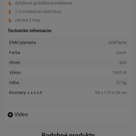
dotykové aj diaľkové ovládanie
1,5 m kábel so zástrčkou
záruka 2 roky
Technické informácie:
Efekt plameňa
ArtiFlame
Farba
orech
Ohrev
áno
Výkon
1800 W
Váha
37 kg
Rozmery: v x š x h
84 x 110 x 34 cm
Video
Podobné produkty