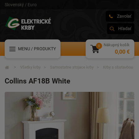
Slovenský / Euro
Zavolať
Hľadať
Nákupný košík
MENU
/ PRODUKTY
0,00 €
Všetky krby
Samostatne stojace krby
Krby s obstavbou
Collins AF18B White