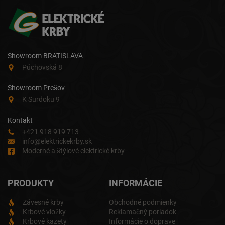
Showroom BRATISLAVA
Púchovská 8
Showroom Prešov
K Surdoku 9
Kontakt
+421 918 919 713
info@elektrickekrby.sk
Moderné a štýlové elektrické krby
PRODUKTY
INFORMÁCIE
Závesné krby
Obchodné podmienky
Krbové vložky
Reklamačný poriadok
Krbové kazety
Informácie o doprave