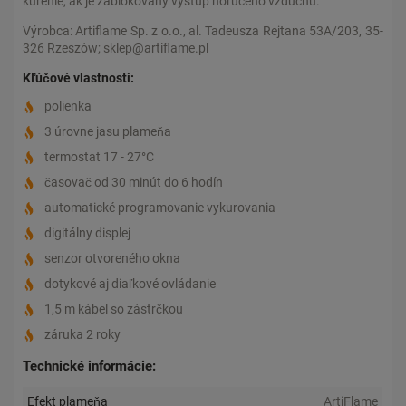
kúrenie, ak je zablokovaný výstup horúceho vzduchu.
Výrobca: Artiflame Sp. z o.o., al. Tadeusza Rejtana 53A/203, 35-
326 Rzeszów; sklep@artiflame.pl
Kľúčové vlastnosti:
polienka
3 úrovne jasu plameňa
termostat 17 - 27°C
časovač od 30 minút do 6 hodín
automatické programovanie vykurovania
digitálny displej
senzor otvoreného okna
dotykové aj diaľkové ovládanie
1,5 m kábel so zástrčkou
záruka 2 roky
Technické informácie:
Efekt plameňa
ArtiFlame