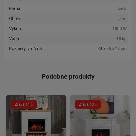
Farba
biela
Ohrev
áno
Výkon
1800 W
Váha
18 kg
Rozmery: v x š x h
84 x 76 x 24 cm
Podobné produkty
Zľava 11%
Zľava 10%