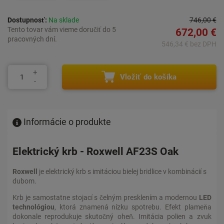
Dostupnosť:
Na sklade
746,00 €
Tento tovar vám vieme doručiť do 5
672,00 €
pracovných dní.
546,34 € bez DPH
Vložiť do košíka
Informácie o produkte
Elektrický krb - Roxwell AF23S Oak
Roxwell
je elektrický krb s imitáciou bielej bridlice v kombinácií s
dubom.
Krb je samostatne stojací s čelným presklením a modernou
LED
technológiou
, ktorá znamená nízku spotrebu. Efekt plameňa
dokonale reprodukuje skutočný oheň. Imitácia polien a zvuk