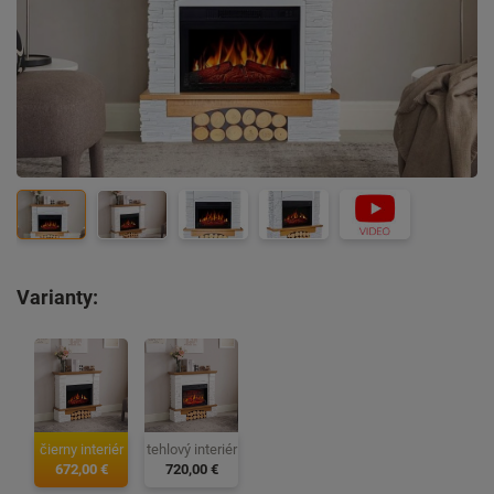
Varianty:
čierny interiér
tehlový interiér
672,00 €
720,00 €