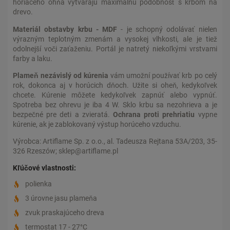
horiaceho ohňa vytvárajú maximálnu podobnosť s krbom na
drevo.
Materiál obstavby krbu - MDF
- je schopný odolávať nielen
výrazným teplotným zmenám a vysokej vlhkosti, ale je tiež
odolnejší voči zaťaženiu. Portál je natretý niekoľkými vrstvami
farby a laku.
Plameň nezávislý od kúrenia
vám umožní používať krb po celý
rok, dokonca aj v horúcich dňoch. Užite si oheň, kedykoľvek
chcete. Kúrenie môžete kedykoľvek zapnúť alebo vypnúť.
Spotreba bez ohrevu je iba 4 W. Sklo krbu sa nezohrieva a je
bezpečné pre deti a zvieratá.
Ochrana proti prehriatiu
vypne
kúrenie, ak je zablokovaný výstup horúceho vzduchu.
Výrobca: Artiflame Sp. z o.o., al. Tadeusza Rejtana 53A/203, 35-
326 Rzeszów; sklep@artiflame.pl
Kľúčové vlastnosti:
polienka
3 úrovne jasu plameňa
zvuk praskajúceho dreva
termostat 17 - 27°C