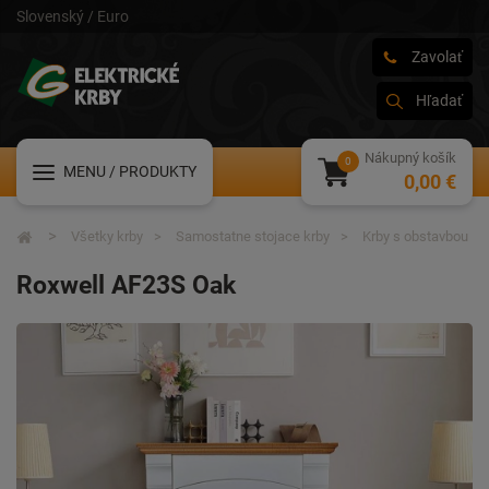
Slovenský / Euro
Zavolať
Hľadať
Nákupný košík
MENU
/ PRODUKTY
0,00 €
Všetky krby
Samostatne stojace krby
Krby s obstavbou
Roxwell AF23S Oak