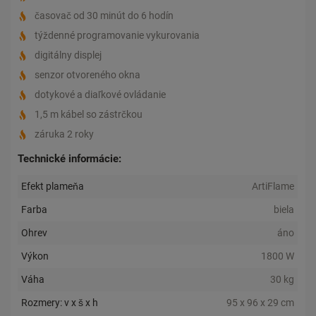
časovač od 30 minút do 6 hodín
týždenné programovanie vykurovania
digitálny displej
senzor otvoreného okna
dotykové a diaľkové ovládanie
1,5 m kábel so zástrčkou
záruka 2 roky
Technické informácie:
Efekt plameňa
ArtiFlame
Farba
biela
Ohrev
áno
Výkon
1800 W
Váha
30 kg
Rozmery: v x š x h
95 x 96 x 29 cm