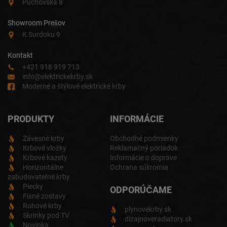
Púchovská 8
Showroom Prešov
K Surdoku 9
Kontakt
+421 918 919 713
info@elektrickekrby.sk
Moderné a štýlové elektrické krby
PRODUKTY
INFORMÁCIE
Závesné krby
Obchodné podmienky
Krbové vložky
Reklamačný poriadok
Krbové kazety
Informácie o doprave
Horizontálne
Ochrana súkromia
zabudovateľné krby
Piecky
ODPORÚČAME
Fixné zostavy
Rohové krby
plynovekrby.sk
Skrinky pod TV
dizajnoveradiatory.sk
Novinka