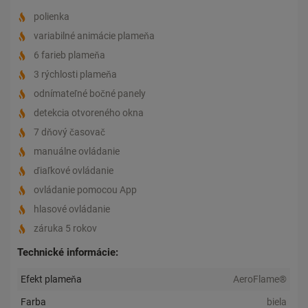
polienka
variabilné animácie plameňa
6 farieb plameňa
3 rýchlosti plameňa
odnímateľné bočné panely
detekcia otvoreného okna
7 dňový časovač
manuálne ovládanie
ďiaľkové ovládanie
ovládanie pomocou App
hlasové ovládanie
záruka 5 rokov
Technické informácie:
Efekt plameňa
AeroFlame®
Farba
biela