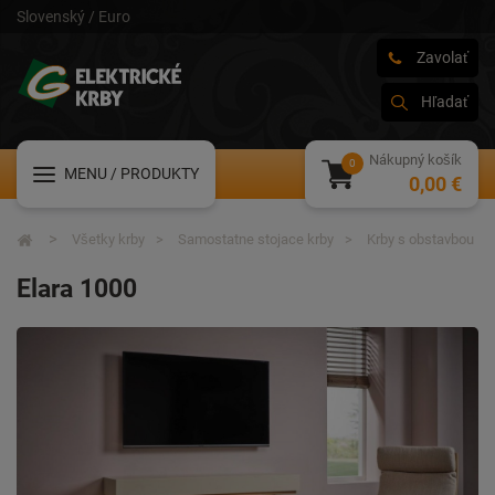
Slovenský / Euro
Zavolať
Hľadať
Nákupný košík
MENU
/ PRODUKTY
0,00 €
Všetky krby
Samostatne stojace krby
Krby s obstavbou
Elara 1000