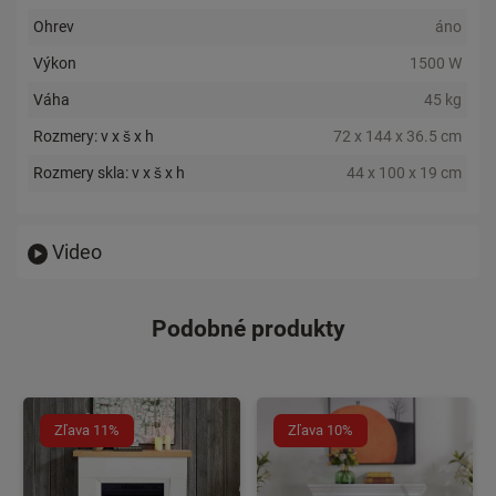
Ohrev
áno
Výkon
1500 W
Váha
45 kg
Rozmery: v x š x h
72 x 144 x 36.5 cm
Rozmery skla: v x š x h
44 x 100 x 19 cm
Video
Podobné produkty
Zľava 11%
Zľava 10%