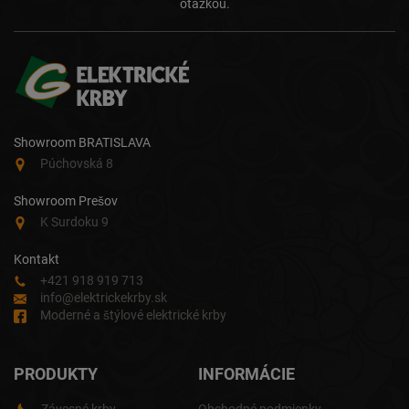
otázkou.
Showroom BRATISLAVA
Púchovská 8
Showroom Prešov
K Surdoku 9
Kontakt
+421 918 919 713
info@elektrickekrby.sk
Moderné a štýlové elektrické krby
PRODUKTY
INFORMÁCIE