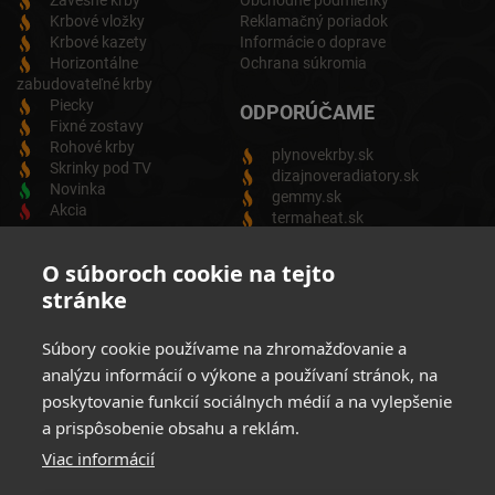
Závesné krby
Obchodné podmienky
Krbové vložky
Reklamačný poriadok
Krbové kazety
Informácie o doprave
Horizontálne
Ochrana súkromia
zabudovateľné krby
Piecky
ODPORÚČAME
Fixné zostavy
Rohové krby
plynovekrby.sk
Skrinky pod TV
dizajnoveradiatory.sk
Novinka
gemmy.sk
Akcia
termaheat.sk
ODBER NEWSLETTRA
O súboroch cookie na tejto
stránke
Zadajte svoju e-mailovú adresu a budete vždy informovaný o
aktuálnych akciách, novinkách a zľavách z našej ponuky
Súbory cookie používame na zhromažďovanie a
Elektrických produktov.
analýzu informácií o výkone a používaní stránok, na
poskytovanie funkcií sociálnych médií a na vylepšenie
a prispôsobenie obsahu a reklám.
Viac informácií
Súhlasim so spracovaním osobných údajov
Zásady ochrany
osobných údajov