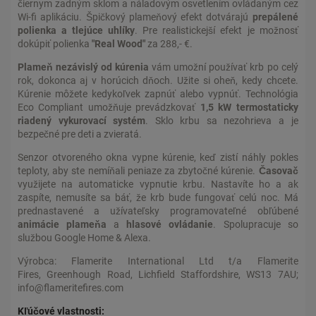
čiernym zadným sklom a náladovým osvetlením ovládaným cez
Wi-fi aplikáciu. Špičkový plameňový efekt dotvárajú
prepálené
polienka a tlejúce uhlíky
. Pre realistickejší efekt je možnosť
dokúpiť polienka
"Real Wood"
za 288,- €.
Plameň nezávislý od kúrenia
vám umožní používať krb po celý
rok, dokonca aj v horúcich dňoch. Užite si oheň, kedy chcete.
Kúrenie môžete kedykoľvek zapnúť alebo vypnúť. Technológia
Eco Compliant umožňuje prevádzkovať
1,5 kW termostaticky
riadený vykurovací systém
. Sklo krbu sa nezohrieva a je
bezpečné pre deti a zvieratá.
Senzor otvoreného okna vypne kúrenie, keď zistí náhly pokles
teploty, aby ste nemíňali peniaze za zbytočné kúrenie.
Časovač
využijete na automaticke vypnutie krbu. Nastavíte ho a ak
zaspíte, nemusíte sa báť, že krb bude fungovať celú noc. Má
prednastavené a užívateľsky programovateľné obľúbené
animácie plameňa
a
hlasové ovládanie
. Spolupracuje so
službou Google Home & Alexa.
Výrobca: Flamerite International Ltd t/a Flamerite
Fires, Greenhough Road, Lichfield Staffordshire, WS13 7AU;
info@flameritefires.com
Kľúčové vlastnosti: