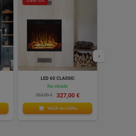
Zľava 10%
Zľava 10%
Krbová 
Na
548,00 
Vl
LED 60 CLASSIC
Na sklade
327,00 €
363,00 €
Vložiť do košíka