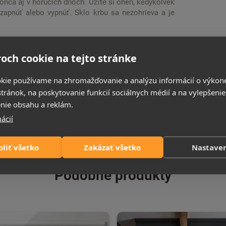
onca aj v horúcich dňoch. Užite si oheň, kedykoľvek
zapnúť alebo vypnúť. Sklo krbu sa nezohrieva a je
úrenie, ak je zablokovaný výstup horúceho vzduchu.
e, keď zistí náhly pokles teploty, aby ste nemíňali
och cookie na tejto stránke
č
využijete na automatické vypnutie krbu. Nastavíte
že krb bude fungovať celú noc. Samozrejmosťou pri
kie používame na zhromažďovanie a analýzu informácií o výkon
stránok, na poskytovanie funkcií sociálnych médií a na vylepšenie
7 Łężyce; contact@aflamo.com
nie obsahu a reklám.
ácií
oliť všetko
Zakázať všetko
Nastave
Podobné produkty