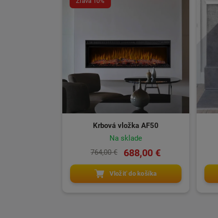
Zľava 10%
Krbová vložka AF50
Na sklade
688,00 €
764,00 €
Vložiť do košíka