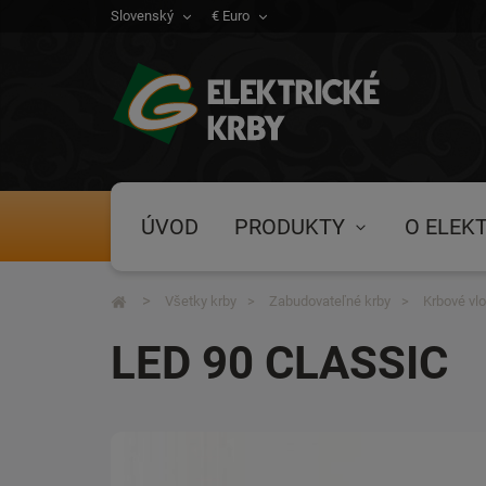
Slovenský
€ Euro
ÚVOD
PRODUKTY
O ELEK
Všetky krby
Zabudovateľné krby
Krbové vl
LED 90 CLASSIC