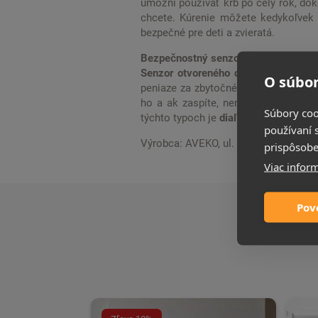
umožní používať krb po celý rok, dok
chcete. Kúrenie môžete kedykoľvek 
bezpečné pre deti a zvieratá.
Bezpečnostný senzor kúrenia
vypne k
Senzor otvoreného okna
vypne kúreni
O súbor
peniaze za zbytočné kúrenie.
Časova
ho a ak zaspíte, nemusíte sa báť, 
Súbory coo
týchto typoch je
diaľkové ovládanie
.
používaní 
Výrobca: AVEKO, ul. Dębowa 2 84-20
prispôsobe
Viac inform
Pov