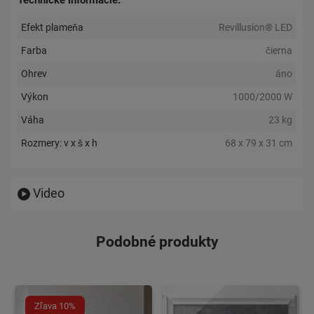
Efekt plameňa
Revillusion® LED
Farba
čierna
Ohrev
áno
Výkon
1000/2000 W
Váha
23 kg
Rozmery: v x š x h
68 x 79 x 31 cm
Video
Podobné produkty
Zľava 10%