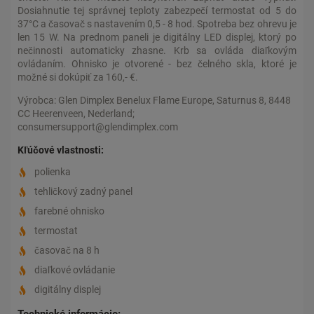
Dosiahnutie tej správnej teploty zabezpečí termostat od 5 do
37°C a časovač s nastavením 0,5 - 8 hod. Spotreba bez ohrevu je
len 15 W. Na prednom paneli je digitálny LED displej, ktorý po
nečinnosti automaticky zhasne. Krb sa ovláda diaľkovým
ovládaním. Ohnisko je otvorené - bez čelného skla, ktoré je
možné si dokúpiť za 160,- €.
Výrobca: Glen Dimplex Benelux Flame Europe, Saturnus 8, 8448
CC Heerenveen, Nederland;
consumersupport@glendimplex.com
Kľúčové vlastnosti:
polienka
tehličkový zadný panel
farebné ohnisko
termostat
časovač na 8 h
diaľkové ovládanie
digitálny displej
Technické informácie: