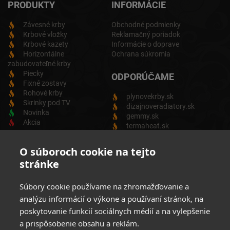
PRODUKTY
INFORMÁCIE
Závesné krby
Obchodné podmienky
Krbové vložky
Reklamačný poriadok
Krbové kazety
Informácie o doprave
Horizontálne
Ochrana súkromia
zabudovateľné krby
Piecky
ODPORÚČAME
Fixné zostavy
Rohové krby
plynovekrby.sk
Skrinky pod TV
dizajnoveradiatory.sk
Novinka
gemmy.sk
Akcia
termaheat.sk
ODBER NEWSLETTRA
O súboroch cookie na tejto
stránke
Zadajte svoju e-mailovú adresu a budete vždy informovaný o
aktuálnych akciách, novinkách a zľavách z našej ponuky
Súbory cookie používame na zhromažďovanie a
Elektrických produktov.
analýzu informácií o výkone a používaní stránok, na
poskytovanie funkcií sociálnych médií a na vylepšenie
a prispôsobenie obsahu a reklám.