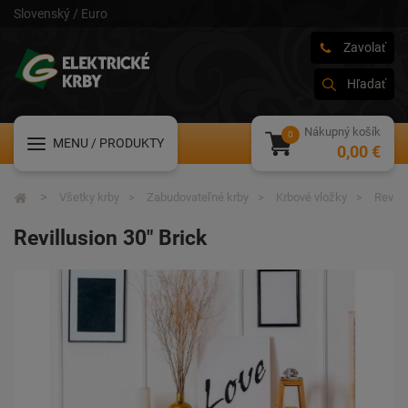
Slovenský / Euro
Zavolať
Hľadať
Nákupný košík
MENU
/ PRODUKTY
0,00 €
Všetky krby
Zabudovateľné krby
Krbové vložky
Revill
Revillusion 30" Brick