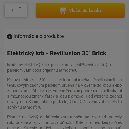
Vložiť do košíka
Informácie o produkte
Elektrický krb - Revillusion 30" Brick
Moderný elektrický krb s polienkami a tehličkovým zadným
panelom vám dodá príjemnú atmosféru.
Krbová vložka 30" s efektom plameňa Revillusion® a
tehličkovým zadným panelom určená na vloženie do krbu alebo
zabudovanie. Ohnisko je tvorené žeravou pahrebou s polienkami
s možnosťou zmeny farby a jasu plameňa. Podsvietenie zadnej
strany od režimu polnoc po bielu, žltú až červenú zabezpečí tú
správnu atmosféru.
Plameň nezávislý od kúrenia vám umožní používať krb po celý
rok, dokonca aj v horúcich dňoch. Užite si oheň, kedykoľvek
chcete. Kúrenie môžete kedykoľvek zapnúť alebo vypnúť.