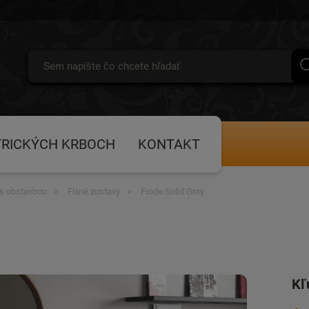
TRICKÝCH KRBOCH
KONTAKT
 s obstavbou
Fixné zostavy
Frode Solid Grey
Kľ