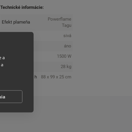
Technické informácie:
Powerflame
Efekt plameňa
Tagu
Farba
sivá
Ohrev
áno
Výkon
1500 W
e a
 a
Váha
28 kg
Rozmery: v x š x h
88 x 99 x 25 cm
nia