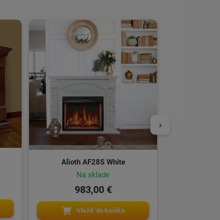
Albion AF23S M
Na o
67
Vl
Alioth AF28S White
Na sklade
983,00 €
Vložiť do košíka