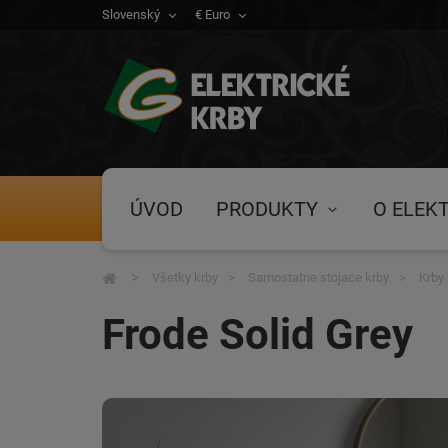
Slovenský
€ Euro
ÚVOD
PRODUKTY
O ELEK
Všetky krby
Samostatne stojace krby
Krby
Frode Solid Grey