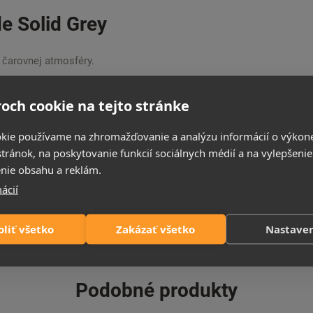
de Solid Grey
e čarovnej atmosféry.
er Flame Tagu v sivej obstavbe. Ohnisko je tvorené
enia vám umožní používať krb po celý rok, dokonca
och cookie na tejto stránke
kedykoľvek chcete. Kúrenie môžete kedykoľvek
revu je len 10 W. Nastavte rozvrh vykurovania pre
kie používame na zhromažďovanie a analýzu informácií o výkon
eplo v miestnosti, kedykoľvek budete chcieť. Vďaka
stránok, na poskytovanie funkcií sociálnych médií a na vylepšenie
vytvoríte pohodlie a zároveň šetríte energiu. Na
nie obsahu a reklám.
i môžete využiť funkciu časovača vypnutia a zaspať
ácií
 prevedenia sú: biela a béžová.
oliť všetko
Zakázať všetko
Nastave
Podobné produkty