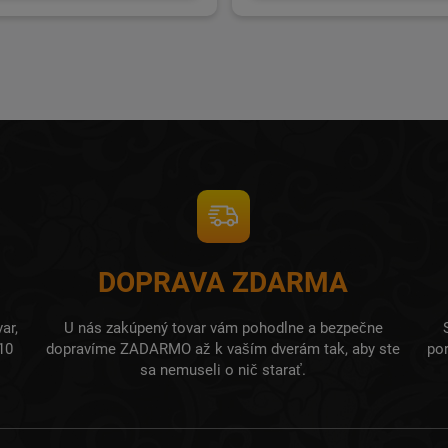
DOPRAVA ZDARMA
ar,
U nás zakúpený tovar vám pohodlne a bezpečne
10
dopravíme ZADARMO až k vaším dverám tak, aby ste
po
sa nemuseli o nič starať.