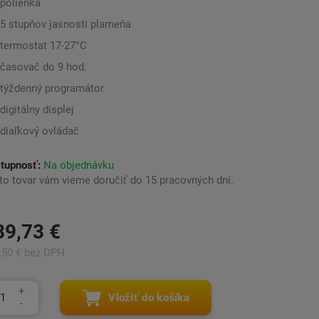
polienka
5 stupňov jasnosti plameňa
termostat 17-27°C
časovač do 9 hod.
týždenný programátor
digitálny displej
diaľkový ovládač
tupnosť:
Na objednávku
to tovar vám vieme doručiť do 15 pracovných dní.
39,73 €
,50 € bez DPH
Vložiť do košíka