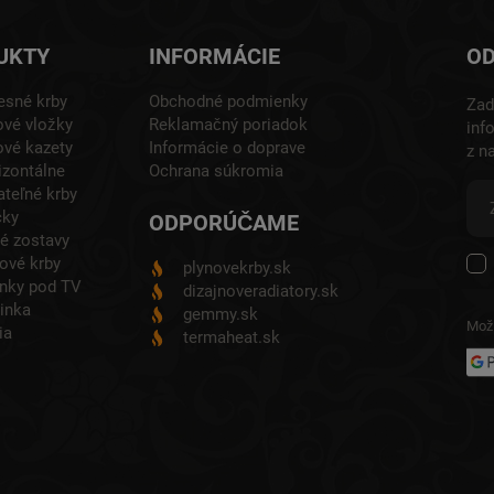
UKTY
INFORMÁCIE
OD
esné krby
Obchodné podmienky
Zad
vé vložky
Reklamačný poriadok
inf
vé kazety
Informácie o doprave
z n
zontálne
Ochrana súkromia
teľné krby
cky
ODPORÚČAME
é zostavy
ové krby
plynovekrby.sk
nky pod TV
dizajnoveradiatory.sk
inka
gemmy.sk
Možn
ia
termaheat.sk