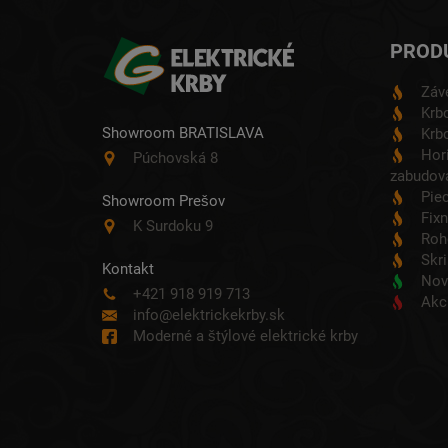
PROD
Záv
Krbo
Showroom BRATISLAVA
Krbo
Hori
Púchovská 8
zabudova
Pie
Showroom Prešov
Fixn
K Surdoku 9
Roh
Skri
Kontakt
Nov
+421 918 919 713
Akc
info@elektrickekrby.sk
Moderné a štýlové elektrické krby