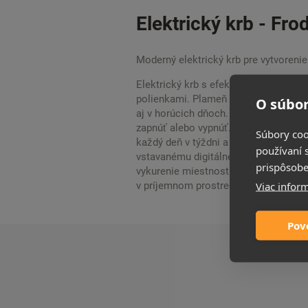
Elektrický krb - Fro
Moderný elektrický krb pre vytvoreni
Elektrický krb s efektom plameňa Pow
polienkami. Plameň nezávislý od kúr
O súbor
aj v horúcich dňoch. Užite si oheň, 
zapnúť alebo vypnúť. Spotreba bez oh
Súbory coo
každý deň v týždni a vychutnajte si t
používaní 
vstavanému digitálnemu termostatu si 
prispôsobe
vykurenie miestnosti do 37 m2. V noc
Viac inform
v príjemnom prostredí. Ďalšie farebné
Pov