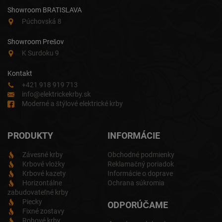
Showroom BRATISLAVA
Púchovská 8
Showroom Prešov
K Surdoku 9
Kontakt
+421 918 919 713
info@elektrickekrby.sk
Moderné a štýlové elektrické krby
PRODUKTY
INFORMÁCIE
Závesné krby
Obchodné podmienky
Krbové vložky
Reklamačný poriadok
Krbové kazety
Informácie o doprave
Horizontálne
Ochrana súkromia
zabudovateľné krby
Piecky
ODPORÚČAME
Fixné zostavy
Rohové krby