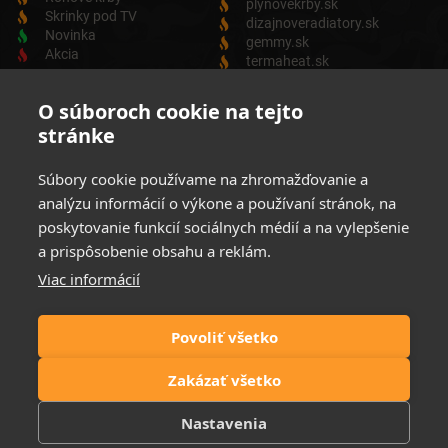
plynovekrby.sk
Skrinky pod TV
dizajnoveradiatory.sk
Novinka
gemmy.sk
Akcia
termaheat.sk
ODBER NEWSLETTRA
O súboroch cookie na tejto
stránke
Zadajte svoju e-mailovú adresu a budete vždy informovaný o
aktuálnych akciách, novinkách a zľavách z našej ponuky
Súbory cookie používame na zhromažďovanie a
Elektrických produktov.
analýzu informácií o výkone a používaní stránok, na
poskytovanie funkcií sociálnych médií a na vylepšenie
a prispôsobenie obsahu a reklám.
Viac informácií
Súhlasim so spracovaním osobných údajov
Zásady ochrany
osobných údajov
Povoliť všetko
Možnosti platby:
Zakázať všetko
Nastavenia
© 2021 Elektrické krby. All rights reserved | Website by
FIRO DESIGN
| ©