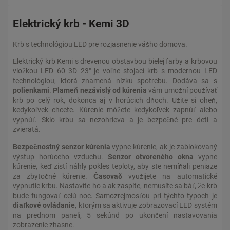
Elektrický krb - Kemi 3D
Krb s technológiou LED pre rozjasnenie vášho domova.
Elektrický krb Kemi s drevenou obstavbou bielej farby a krbovou
vložkou LED 60 3D 23" je voľne stojací krb s modernou LED
technológiou, ktorá znamená nízku spotrebu. Dodáva sa s
polienkami
.
Plameň nezávislý od kúrenia
vám umožní používať
krb po celý rok, dokonca aj v horúcich dňoch. Užite si oheň,
kedykoľvek chcete. Kúrenie môžete kedykoľvek zapnúť alebo
vypnúť. Sklo krbu sa nezohrieva a je bezpečné pre deti a
zvieratá.
Bezpečnostný senzor kúrenia
vypne kúrenie, ak je zablokovaný
výstup horúceho vzduchu.
Senzor otvoreného okna
vypne
kúrenie, keď zistí náhly pokles teploty, aby ste nemíňali peniaze
za zbytočné kúrenie.
Časovač
využijete na automatické
vypnutie krbu. Nastavíte ho a ak zaspíte, nemusíte sa báť, že krb
bude fungovať celú noc. Samozrejmosťou pri týchto typoch je
diaľkové ovládanie
, ktorým sa aktivuje zobrazovací LED systém
na prednom paneli, 5 sekúnd po ukončení nastavovania
zobrazenie zhasne.