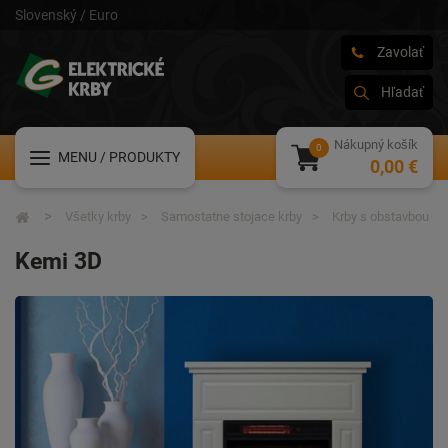
Slovenský / Euro
Zavolať
Hľadať
Nákupný košík
MENU
/ PRODUKTY
0,00 €
Všetky krby
Samostatne stojace krby
Krby s obstavbou
Kemi 3D