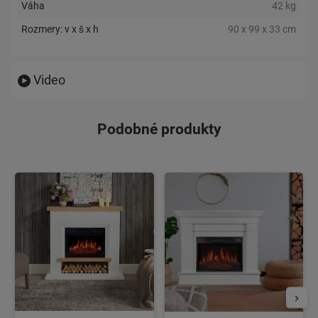
Váha
42 kg
Rozmery: v x š x h
90 x 99 x 33 cm
Video
Podobné produkty