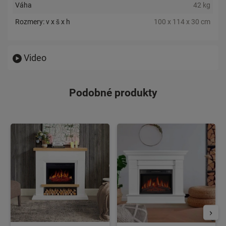
Váha
42 kg
Rozmery: v x š x h
100 x 114 x 30 cm
Video
Podobné produkty