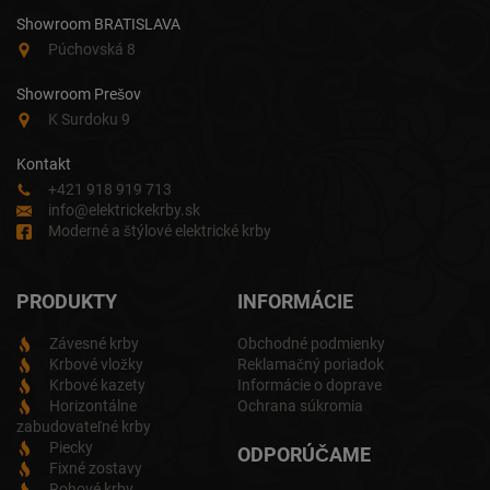
Showroom BRATISLAVA
Púchovská 8
Showroom Prešov
K Surdoku 9
Kontakt
+421 918 919 713
info@elektrickekrby.sk
Moderné a štýlové elektrické krby
PRODUKTY
INFORMÁCIE
Závesné krby
Obchodné podmienky
Krbové vložky
Reklamačný poriadok
Krbové kazety
Informácie o doprave
Horizontálne
Ochrana súkromia
zabudovateľné krby
Piecky
ODPORÚČAME
Fixné zostavy
Rohové krby