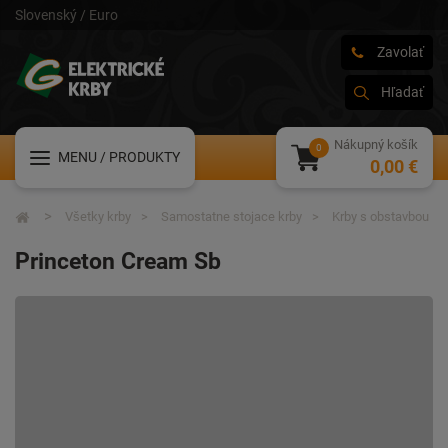
Slovenský / Euro
Zavolať
Hľadať
Nákupný košík
MENU
/ PRODUKTY
0,00 €
Všetky krby
Samostatne stojace krby
Krby s obstavbou
Princeton Cream Sb