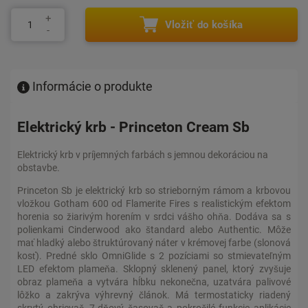
Vložiť do košíka
Informácie o produkte
Elektrický krb - Princeton Cream Sb
Elektrický krb v príjemných farbách s jemnou dekoráciou na
obstavbe.
Princeton Sb je elektrický krb so strieborným rámom a krbovou
vložkou Gotham 600 od Flamerite Fires s realistickým efektom
horenia so žiarivým horením v srdci vášho ohňa. Dodáva sa s
polienkami Cinderwood ako štandard alebo Authentic. Môže
mať hladký alebo štruktúrovaný náter v krémovej farbe (slonová
kosť). Predné sklo OmniGlide s 2 pozíciami so stmievateľným
LED efektom plameňa. Sklopný sklenený panel, ktorý zvyšuje
obraz plameňa a vytvára hĺbku nekonečna, uzatvára palivové
lôžko a zakrýva výhrevný článok. Má termostaticky riadený