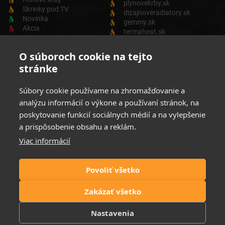
plynovekrby.sk
Skrinky pod TV
dizajnoveradiatory.sk
Novinka
gemmy.sk
Akcia
termaheat.sk
ODBER NEWSLETTRA
O súboroch cookie na tejto
stránke
Zadajte svoju e-mailovú adresu a budete vždy informovaný o
aktuálnych akciách, novinkách a zľavách z našej ponuky
Súbory cookie používame na zhromažďovanie a
Elektrických produktov.
analýzu informácií o výkone a používaní stránok, na
poskytovanie funkcií sociálnych médií a na vylepšenie
a prispôsobenie obsahu a reklám.
Viac informácií
Súhlasim so spracovaním osobných údajov
Zásady ochrany
osobných údajov
Povoliť všetko
Možnosti platby:
Zakázať všetko
Nastavenia
© 2021 Elektrické krby. All rights reserved | Website by
FIRO DESIGN
| ©