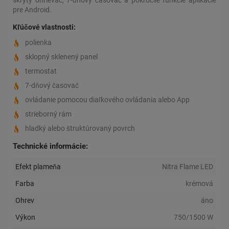
skrytý ohrievač, 7-dňový časovač a pokročilé funkcie aplikácie
pre Android.
Kľúčové vlastnosti:
polienka
sklopný sklenený panel
termostat
7-dňový časovač
ovládanie pomocou diaľkového ovládania alebo App
strieborný rám
hladký alebo štruktúrovaný povrch
Technické informácie:
Efekt plameňa
Nitra Flame LED
Farba
krémová
Ohrev
áno
Výkon
750/1500 W