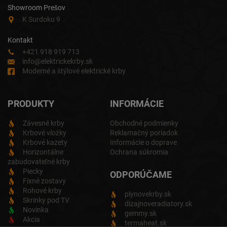
Showroom Prešov
K Surdoku 9
Kontakt
+421 918 919 713
info@elektrickekrby.sk
Moderné a štýlové elektrické krby
PRODUKTY
INFORMÁCIE
Závesné krby
Obchodné podmienky
Krbové vložky
Reklamačný poriadok
Krbové kazety
Informácie o doprave
Horizontálne
Ochrana súkromia
zabudovateľné krby
Piecky
ODPORÚČAME
Fixné zostavy
Rohové krby
plynovekrby.sk
Skrinky pod TV
dizajnoveradiatory.sk
Novinka
gemmy.sk
Akcia
termaheat.sk