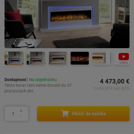
Dostupnosť:
Na objednávku
4 473,00 €
Tento tovar vám vieme doručiť do 37
3 636,59 € bez DPH
pracovných dní.
Vložiť do košíka