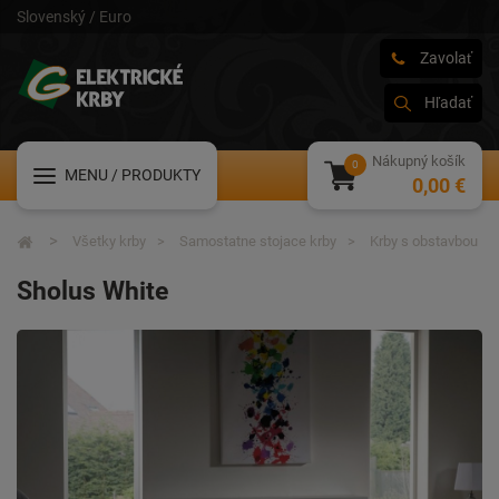
Slovenský / Euro
Zavolať
Hľadať
Nákupný košík
MENU
/ PRODUKTY
0,00 €
Všetky krby
Samostatne stojace krby
Krby s obstavbou
Sholus White