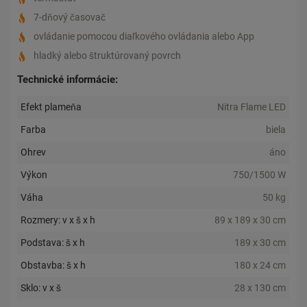
7-dňový časovač
ovládanie pomocou diaľkového ovládania alebo App
hladký alebo štruktúrovaný povrch
Technické informácie:
Efekt plameňa
Nitra Flame LED
Farba
biela
Ohrev
áno
Výkon
750/1500 W
Váha
50 kg
Rozmery: v x š x h
89 x 189 x 30 cm
Podstava: š x h
189 x 30 cm
Obstavba: š x h
180 x 24 cm
Sklo: v x š
28 x 130 cm