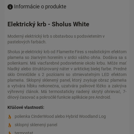
Informácie o produkte
Elektrický krb - Sholus White
Moderný elektrický krb s obstavbou s podsvietením v
pastelových farbách.
Sholus je elektrický krb od Flamerite Fires s realistickým efektom
plameňa so žiarivým horením v srdci vášho ohňa. Dodáva sa s
polienkami. Má viacfarebné podsvietenie okolo krbu. Môže mať
hladký alebo štruktúrovaný náter v arktickej bielej farbe. Predné
sklo OmniGlide s 2 pozíciami so stmievateľným LED efektom
plameňa. Sklopný sklenený panel, ktorý zvyšuje obraz plameňa
a vytvára hĺbku nekonečna, uzatvára palivové lôžko a zakrýva
výhrevný článok. Má termostaticky riadený skrytý ohrievač, 7-
dňový časovač a pokročilé funkcie aplikácie pre Android.
Kľúčové vlastnosti:
polienka CinderWood alebo Hybrid Woodland Log
sklopný sklenený panel
termostat