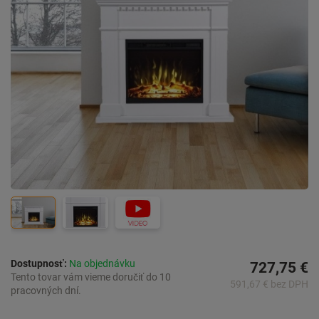
Dostupnosť:
Na objednávku
727,75 €
Tento tovar vám vieme doručiť do 10
591,67 € bez DPH
pracovných dní.