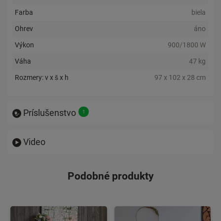
Farba
biela
Ohrev
áno
Výkon
900/1800 W
Váha
47 kg
Rozmery: v x š x h
97 x 102 x 28 cm
Príslušenstvo
Video
Podobné produkty