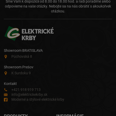
Sme Vám k dispozícií od 8.00 do 18.00 hod. a radi poradíme alebo
odpovieme na vaše otázky. Nebojte sa na nás obrátiť s akoukoľvek
otázkou.
Showroom BRATISLAVA
Púchovská 8
Showroom Prešov
K Surdoku 9
Kontakt
+421 918 919 713
info@elektrickekrby.sk
Moderné a štýlové elektrické krby