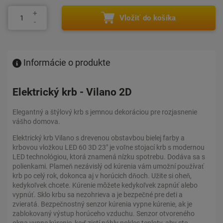
Vložiť do košíka
Informácie o produkte
Elektrický krb - Vilano 2D
Elegantný a štýlový krb s jemnou dekoráciou pre rozjasnenie
vášho domova.
Elektrický krb Vilano s drevenou obstavbou bielej farby a
krbovou vložkou LED 60 3D 23" je voľne stojací krb s modernou
LED technológiou, ktorá znamená nízku spotrebu. Dodáva sa s
polienkami. Plameň nezávislý od kúrenia vám umožní používať
krb po celý rok, dokonca aj v horúcich dňoch. Užite si oheň,
kedykoľvek chcete. Kúrenie môžete kedykoľvek zapnúť alebo
vypnúť. Sklo krbu sa nezohrieva a je bezpečné pre deti a
zvieratá. Bezpečnostný senzor kúrenia vypne kúrenie, ak je
zablokovaný výstup horúceho vzduchu. Senzor otvoreného