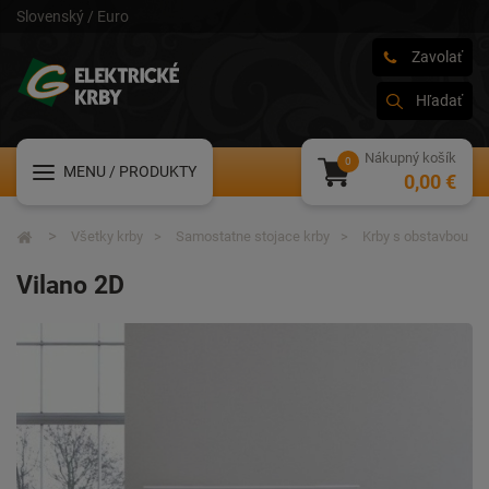
Slovenský / Euro
Zavolať
Hľadať
Nákupný košík
MENU
/ PRODUKTY
0,00 €
Všetky krby
Samostatne stojace krby
Krby s obstavbou
Vilano 2D