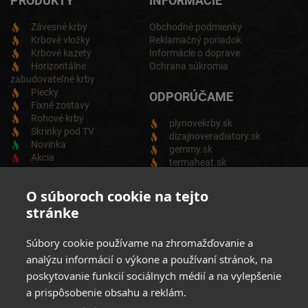
PRODUKTY
INFORMÁCIE
Závesné krby
Obchodné podmienky
Krbové vložky
Reklamačný poriadok
Krbové kazety
Informácie o doprave
Horizontálne
Ochrana súkromia
zabudovateľné krby
Piecky
ODPORÚČAME
Fixné zostavy
Rohové krby
plynovekrby.sk
Skrinky pod TV
dizajnoveradiatory.sk
Novinka
gemmy.sk
Akcia
termaheat.sk
ODBER NEWSLETTRA
O súboroch cookie na tejto
stránke
Zadajte svoju e-mailovú adresu a budete vždy informovaný o
aktuálnych akciách, novinkách a zľavách z našej ponuky
Súbory cookie používame na zhromažďovanie a
Elektrických produktov.
analýzu informácií o výkone a používaní stránok, na
poskytovanie funkcií sociálnych médií a na vylepšenie
a prispôsobenie obsahu a reklám.