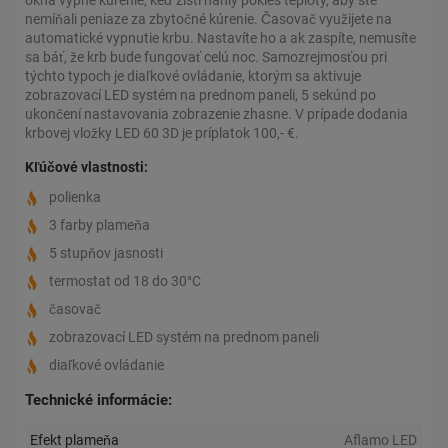
okna vypne kúrenie, keď zistí náhly pokles teploty, aby ste
nemíňali peniaze za zbytočné kúrenie. Časovač využijete na
automatické vypnutie krbu. Nastavíte ho a ak zaspíte, nemusíte
sa báť, že krb bude fungovať celú noc. Samozrejmosťou pri
týchto typoch je diaľkové ovládanie, ktorým sa aktivuje
zobrazovací LED systém na prednom paneli, 5 sekúnd po
ukončení nastavovania zobrazenie zhasne. V prípade dodania
krbovej vložky LED 60 3D je príplatok 100,- €.
Kľúčové vlastnosti:
polienka
3 farby plameňa
5 stupňov jasnosti
termostat od 18 do 30°C
časovač
zobrazovací LED systém na prednom paneli
diaľkové ovládanie
Technické informácie:
Efekt plameňa
Aflamo LED