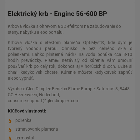
Elektrický krb - Engine 56-600 BP
Krbová vložka s ohrevom a 3D efektom na zabudovanie do
steny, nábytku alebo portálu.
Krbová vložka s efektom plameňa OptiMyst®, kde dym je
tvorený vodnou parou. Ohnisko je bez čelného skla s
polienkami. Ľahko plniteľná nádrž na vodu ponúka cca 8-10
hodín prevádzky. Plameň nezávislý od kúrenia vám umožní
používať krb po celý rok, dokonca aj v horúcich dňoch. Užite si
oheň, kedykoľvek chcete. Kúrenie môžete kedykoľvek zapnúť
alebo vypnúť.
Výrobca: Glen Dimplex Benelux Flame Europe, Saturnus 8, 8448
CC Heerenveen, Nederland;
consumersupport@glendimplex.com
Kľúčové vlastnosti:
polienka
stmavovanie plameňa
termostat