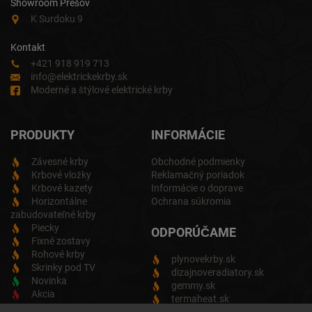
Showroom Prešov
K Surdoku 9
Kontakt
+421 918 919 713
info@elektrickekrby.sk
Moderné a štýlové elektrické krby
PRODUKTY
INFORMÁCIE
Závesné krby
Obchodné podmienky
Krbové vložky
Reklamačný poriadok
Krbové kazety
Informácie o doprave
Horizontálne
Ochrana súkromia
zabudovateľné krby
Piecky
ODPORÚČAME
Fixné zostavy
Rohové krby
plynovekrby.sk
Skrinky pod TV
dizajnoveradiatory.sk
Novinka
gemmy.sk
Akcia
termaheat.sk