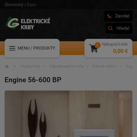
Slovenský / Euro
Zavolať
Hľadať
Nákupný košík
MENU
/ PRODUKTY
0,00 €
Všetky krby
Zabudovateľné krby
Krbové vložky
Engin
Engine 56-600 BP