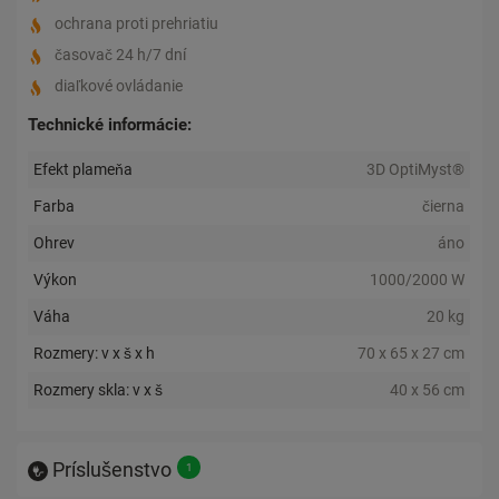
ochrana proti prehriatiu
časovač 24 h/7 dní
diaľkové ovládanie
Technické informácie:
Efekt plameňa
3D OptiMyst®
Farba
čierna
Ohrev
áno
Výkon
1000/2000 W
Váha
20 kg
Rozmery: v x š x h
70 x 65 x 27 cm
Rozmery skla: v x š
40 x 56 cm
Príslušenstvo