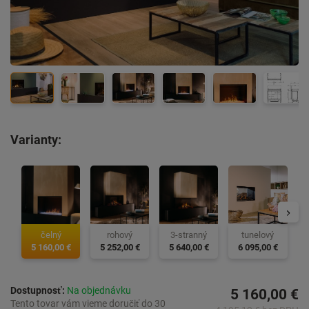
Varianty:
3
čelný
rohový
3-stranný
tunelový
5 160,00 €
5 252,00 €
5 640,00 €
6 095,00 €
Dostupnosť:
Na objednávku
5 160,00 €
Tento tovar vám vieme doručiť do 30