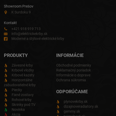
Showroom Prešov
K Surdoku 9
Kontakt
+421 918 919 713
info@elektrickekrby.sk
Moderné a štýlové elektrické krby
PRODUKTY
INFORMÁCIE
Závesné krby
Obchodné podmienky
Krbové vložky
Reklamačný poriadok
Krbové kazety
Informácie o doprave
Horizontálne
Ochrana súkromia
zabudovateľné krby
Piecky
ODPORÚČAME
Fixné zostavy
Rohové krby
plynovekrby.sk
Skrinky pod TV
dizajnoveradiatory.sk
Novinka
gemmy.sk
Akcia