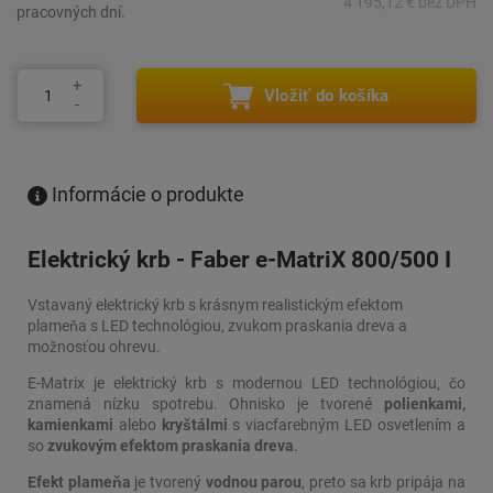
4 195,12 € bez DPH
pracovných dní.
Vložiť do košíka
Informácie o produkte
Elektrický krb - Faber e-MatriX 800/500 I
Vstavaný elektrický krb s krásnym realistickým efektom
plameňa s LED technológiou, zvukom praskania dreva a
možnosťou ohrevu.
E-Matrix je elektrický krb s modernou LED technológiou, čo
znamená nízku spotrebu. Ohnisko je tvorené
polienkami,
kamienkami
alebo
kryštálmi
s viacfarebným LED osvetlením a
so
zvukovým efektom praskania dreva
.
Efekt plameňa
je tvorený
vodnou parou
, preto sa krb pripája na