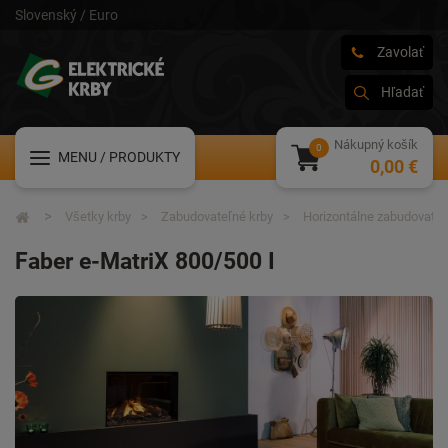
Slovenský / Euro
Zavolať
Hľadať
Nákupný košík
MENU
/ PRODUKTY
0,00 €
Všetky krby
Zabudovateľné krby
Horizontálne zabudovateľ
Faber e-MatriX 800/500 I