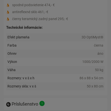
spodné podsvietenie 474,- €
antireflexné sklo 461,- €
čierny keramický zadný panel 295,- €
Technické informácie:
Efekt plameňa
3D OptiMyst®
Farba
čierna
Ohrev
áno
Výkon
1000/2000 W
Váha
50 kg
Rozmery: v x š x h
86 x 88 x 54 cm
Rozmery skla: v x š
50 x 80 cm
Príslušenstvo