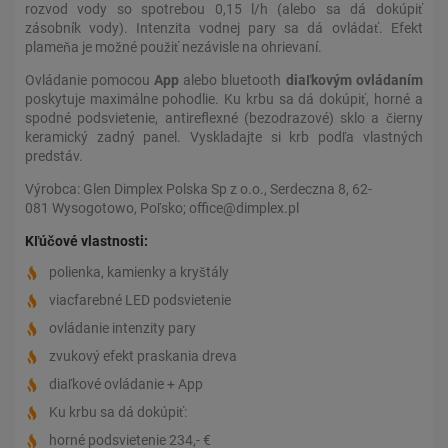
rozvod vody so spotrebou 0,15 l/h (alebo sa dá dokúpiť
zásobník vody). Intenzita vodnej pary sa dá ovládať. Efekt
plameňa je možné použiť nezávisle na ohrievaní.
Ovládanie pomocou
App
alebo bluetooth
diaľkovým ovládaním
poskytuje maximálne pohodlie. Ku krbu sa dá dokúpiť, horné a
spodné podsvietenie, antireflexné (bezodrazové) sklo a čierny
keramický zadný panel. Vyskladajte si krb podľa vlastných
predstáv.
Výrobca: Glen Dimplex Polska Sp z o.o., Serdeczna 8, 62-
081 Wysogotowo, Poľsko; office@dimplex.pl
Kľúčové vlastnosti:
polienka, kamienky a kryštály
viacfarebné LED podsvietenie
ovládanie intenzity pary
zvukový efekt praskania dreva
diaľkové ovládanie + App
Ku krbu sa dá dokúpiť:
horné podsvietenie 234,- €