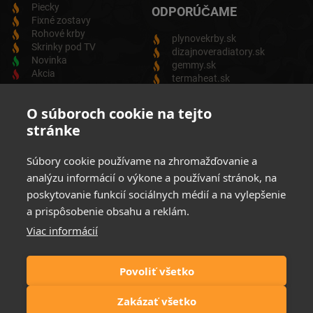
Piecky
ODPORÚČAME
Fixné zostavy
Rohové krby
plynovekrby.sk
Skrinky pod TV
dizajnoveradiatory.sk
Novinka
gemmy.sk
Akcia
termaheat.sk
ODBER NEWSLETTRA
O súboroch cookie na tejto
stránke
Zadajte svoju e-mailovú adresu a budete vždy informovaný o
aktuálnych akciách, novinkách a zľavách z našej ponuky
Súbory cookie používame na zhromažďovanie a
Elektrických produktov.
analýzu informácií o výkone a používaní stránok, na
poskytovanie funkcií sociálnych médií a na vylepšenie
a prispôsobenie obsahu a reklám.
Viac informácií
Súhlasim so spracovaním osobných údajov
Zásady ochrany
osobných údajov
Povoliť všetko
Možnosti platby:
Zakázať všetko