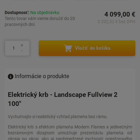
Dostupnosť:
Na objednávku
4 099,00 €
Tento tovar vám vieme doručiť do 20
3 332,52 € bez DPH
pracovných dní.
Vložiť do košíka
Informácie o produkte
Elektrický krb - Landscape Fullview 2
100"
Vychutnajte si realistický vzhľad plameňa bez rámu.
Elektrický krb s efektom plameňa Modern Flames a jedinečným
bezrámovým dizajnom umožňuje prezentáciu plameňa od
okraja po okraj, ako aj neobmedzené možnosti priestorového