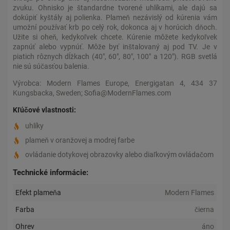
zvuku. Ohnisko je štandardne tvorené uhlíkami, ale dajú sa
dokúpiť kyštály aj polienka. Plameň nezávislý od kúrenia vám
umožní používať krb po celý rok, dokonca aj v horúcich dňoch.
Užite si oheň, kedykoľvek chcete. Kúrenie môžete kedykoľvek
zapnúť alebo vypnúť. Môže byť inštalovaný aj pod TV. Je v
piatich rôznych dĺžkach (40", 60", 80", 100" a 120"). RGB svetlá
nie sú súčasťou balenia.
Výrobca: Modern Flames Europe, Energigatan 4, 434 37
Kungsbacka, Sweden; Sofia@ModernFlames.com
Kľúčové vlastnosti:
uhlíky
plameň v oranžovej a modrej farbe
ovládanie dotykovej obrazovky alebo diaľkovým ovládačom
Technické informácie:
Efekt plameňa
Modern Flames
Farba
čierna
Ohrev
áno