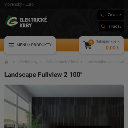
Slovenský / Euro
Zavolať
Hľadať
Nákupný košík
MENU
/ PRODUKTY
0,00 €
Všetky krby
Zabudovateľné krby
Horizontálne zabudovateľ
Landscape Fullview 2 100"