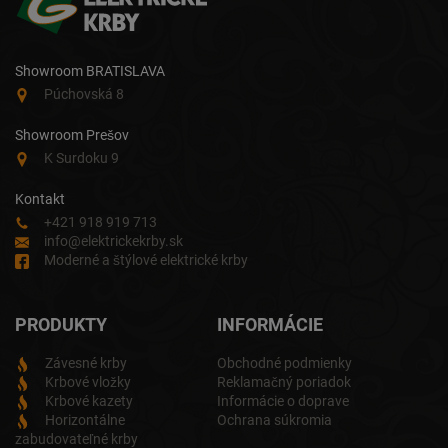
Showroom BRATISLAVA
Púchovská 8
Showroom Prešov
K Surdoku 9
Kontakt
+421 918 919 713
info@elektrickekrby.sk
Moderné a štýlové elektrické krby
PRODUKTY
INFORMÁCIE
Závesné krby
Obchodné podmienky
Krbové vložky
Reklamačný poriadok
Krbové kazety
Informácie o doprave
Horizontálne
Ochrana súkromia
zabudovateľné krby