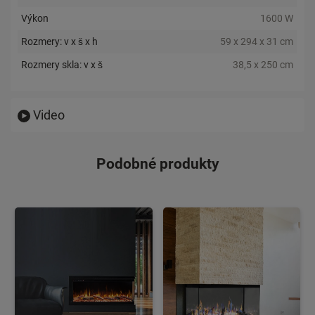
Výkon
1600 W
Rozmery: v x š x h
59 x 294 x 31 cm
Rozmery skla: v x š
38,5 x 250 cm
Video
Podobné produkty