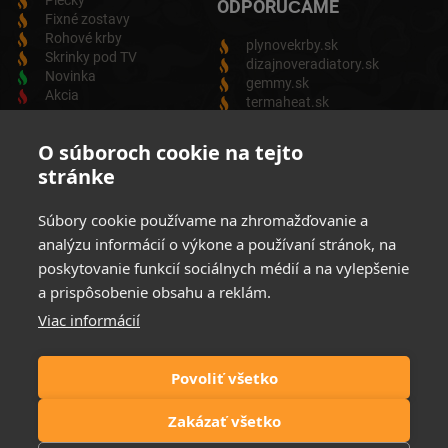
Piecky
ODPORÚČAME
Fixné zostavy
Rohové krby
plynovekrby.sk
Skrinky pod TV
dizajnoveradiatory.sk
Novinka
gemmy.sk
Akcia
termaheat.sk
ODBER NEWSLETTRA
O súboroch cookie na tejto
stránke
Zadajte svoju e-mailovú adresu a budete vždy informovaný o
aktuálnych akciách, novinkách a zľavách z našej ponuky
Súbory cookie používame na zhromažďovanie a
Elektrických produktov.
analýzu informácií o výkone a používaní stránok, na
poskytovanie funkcií sociálnych médií a na vylepšenie
a prispôsobenie obsahu a reklám.
Viac informácií
Súhlasim so spracovaním osobných údajov
Zásady ochrany
osobných údajov
Povoliť všetko
Možnosti platby:
Zakázať všetko