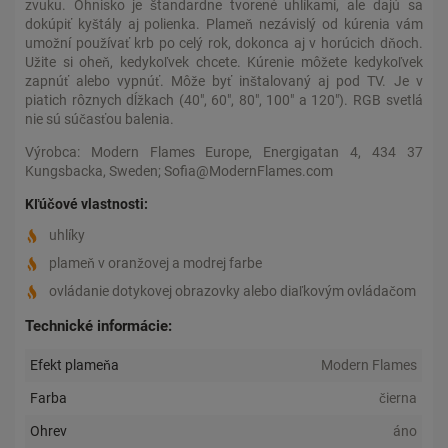
zvuku. Ohnisko je štandardne tvorené uhlíkami, ale dajú sa
dokúpiť kyštály aj polienka. Plameň nezávislý od kúrenia vám
umožní používať krb po celý rok, dokonca aj v horúcich dňoch.
Užite si oheň, kedykoľvek chcete. Kúrenie môžete kedykoľvek
zapnúť alebo vypnúť. Môže byť inštalovaný aj pod TV. Je v
piatich rôznych dĺžkach (40", 60", 80", 100" a 120"). RGB svetlá
nie sú súčasťou balenia.
Výrobca: Modern Flames Europe, Energigatan 4, 434 37
Kungsbacka, Sweden; Sofia@ModernFlames.com
Kľúčové vlastnosti:
uhlíky
plameň v oranžovej a modrej farbe
ovládanie dotykovej obrazovky alebo diaľkovým ovládačom
Technické informácie:
Efekt plameňa
Modern Flames
Farba
čierna
Ohrev
áno