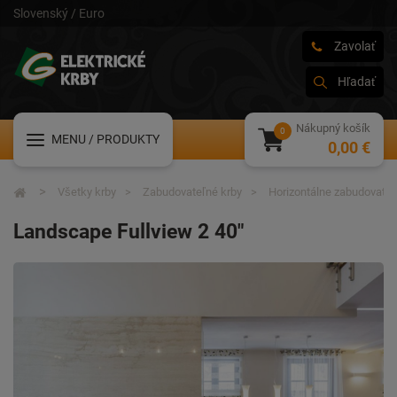
Slovenský / Euro
Zavolať
Hľadať
Nákupný košík
MENU
/ PRODUKTY
0,00 €
Všetky krby
Zabudovateľné krby
Horizontálne zabudovateľ
Landscape Fullview 2 40"