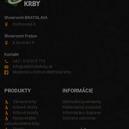
Showroom BRATISLAVA
Púchovská 8
Showroom Prešov
K Surdoku 9
Kontakt
+421 918 919 713
info@elektrickekrby.sk
Moderné a štýlové elektrické krby
PRODUKTY
INFORMÁCIE
Závesné krby
Obchodné podmienky
Krbové vložky
Reklamačný poriadok
Krbové kazety
Informácie o doprave
Horizontálne
Ochrana súkromia
zabudovateľné krby