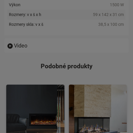
Výkon
1500 W
Rozmery: v x š x h
59 x 142 x 31 cm
Rozmery skla: v x š
38,5 x 100 cm
Video
Podobné produkty