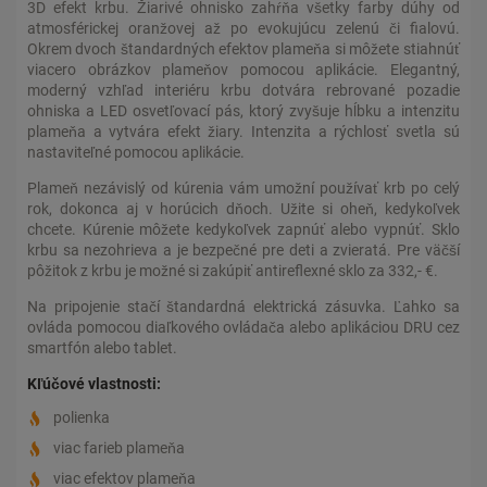
3D efekt krbu. Žiarivé ohnisko zahŕňa všetky farby dúhy od
atmosférickej oranžovej až po evokujúcu zelenú či fialovú.
Okrem dvoch štandardných efektov plameňa si môžete stiahnúť
viacero obrázkov plameňov pomocou aplikácie. Elegantný,
moderný vzhľad interiéru krbu dotvára rebrované pozadie
ohniska a LED osvetľovací pás, ktorý zvyšuje hĺbku a intenzitu
plameňa a vytvára efekt žiary. Intenzita a rýchlosť svetla sú
nastaviteľné pomocou aplikácie.
Plameň nezávislý od kúrenia vám umožní používať krb po celý
rok, dokonca aj v horúcich dňoch. Užite si oheň, kedykoľvek
chcete. Kúrenie môžete kedykoľvek zapnúť alebo vypnúť. Sklo
krbu sa nezohrieva a je bezpečné pre deti a zvieratá. Pre väčší
pôžitok z krbu je možné si zakúpiť antireflexné sklo za 332,- €.
Na pripojenie stačí štandardná elektrická zásuvka. Ľahko sa
ovláda pomocou diaľkového ovládača alebo aplikáciou DRU cez
smartfón alebo tablet.
Kľúčové vlastnosti:
polienka
viac farieb plameňa
viac efektov plameňa