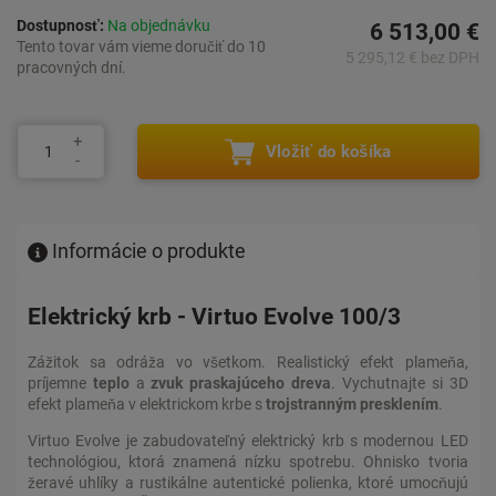
Dostupnosť:
Na objednávku
6 513,00 €
Tento tovar vám vieme doručiť do 10
5 295,12 € bez DPH
pracovných dní.
Vložiť do košíka
Informácie o produkte
Elektrický krb - Virtuo Evolve 100/3
Zážitok sa odráža vo všetkom. Realistický efekt plameňa,
príjemne
teplo
a
zvuk
praskajúceho dreva
. Vychutnajte si 3D
efekt plameňa v elektrickom krbe s
trojstranným presklením
.
Virtuo Evolve je zabudovateľný elektrický krb s modernou LED
technológiou, ktorá znamená nízku spotrebu. Ohnisko tvoria
žeravé uhlíky a rustikálne autentické polienka, ktoré umocňujú