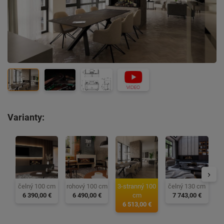
Varianty:
ro
čelný 100 cm
rohový 100 cm
3-stranný 100
čelný 130 cm
6 390,00 €
6 490,00 €
cm
7 743,00 €
6 513,00 €