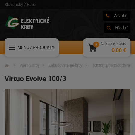
Slovenský / Euro
Zavolať
Hľadať
Nákupný košík
MENU
/ PRODUKTY
0,00 €
Všetky krby
Zabudovateľné krby
Horizontálne zabudovateľ
Virtuo Evolve 100/3