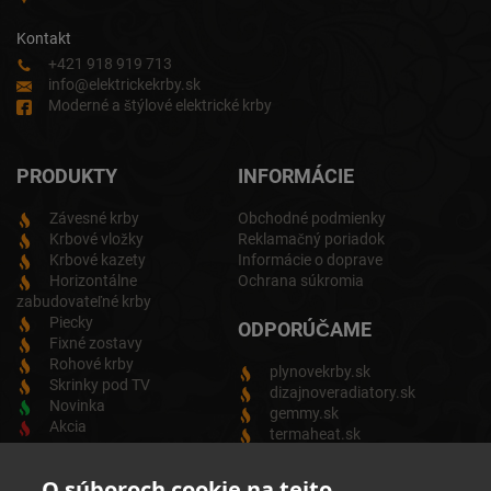
Kontakt
+421 918 919 713
info@elektrickekrby.sk
Moderné a štýlové elektrické krby
PRODUKTY
INFORMÁCIE
Závesné krby
Obchodné podmienky
Krbové vložky
Reklamačný poriadok
Krbové kazety
Informácie o doprave
Horizontálne
Ochrana súkromia
zabudovateľné krby
Piecky
ODPORÚČAME
Fixné zostavy
Rohové krby
plynovekrby.sk
Skrinky pod TV
dizajnoveradiatory.sk
Novinka
gemmy.sk
Akcia
termaheat.sk
ODBER NEWSLETTRA
O súboroch cookie na tejto