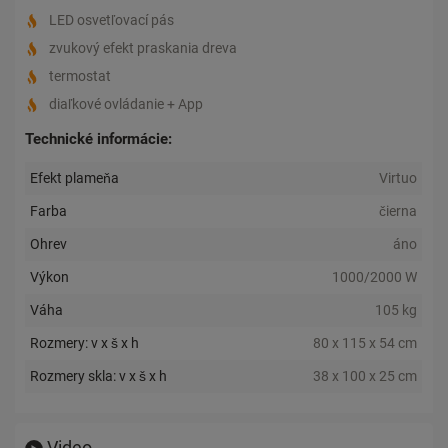
LED osvetľovací pás
zvukový efekt praskania dreva
termostat
diaľkové ovládanie + App
Technické informácie:
Efekt plameňa
Virtuo
Farba
čierna
Ohrev
áno
Výkon
1000/2000 W
Váha
105 kg
Rozmery: v x š x h
80 x 115 x 54 cm
Rozmery skla: v x š x h
38 x 100 x 25 cm
Video