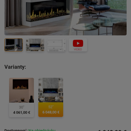
Varianty:
52"
30"
6 048,00 €
4 061,00 €
Dostupnosť:
Na objednávku