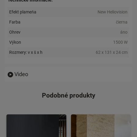
Efekt plameňa
New Heliovision
Farba
čierna
Ohrev
áno
Výkon
1500 W
Rozmery: v x š x h
62 x 131 x 24 cm
Video
Podobné produkty