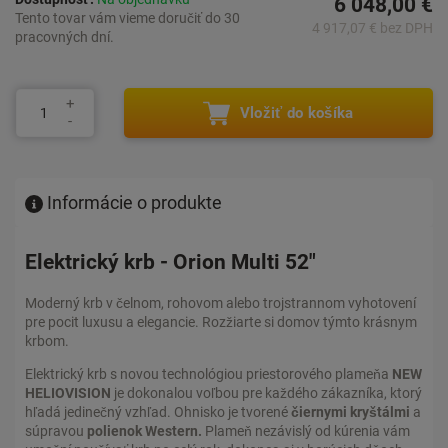
6 048,00 €
Tento tovar vám vieme doručiť do 30
4 917,07 € bez DPH
pracovných dní.
Vložiť do košíka
Informácie o produkte
Elektrický krb - Orion Multi 52"
Moderný krb v čelnom, rohovom alebo trojstrannom vyhotovení
pre pocit luxusu a elegancie. Rozžiarte si domov týmto krásnym
krbom.
Elektrický krb s novou technológiou priestorového plameňa
NEW
HELIOVISION
je dokonalou voľbou pre každého zákazníka, ktorý
hľadá jedinečný vzhľad. Ohnisko je tvorené
čiernymi kryštálmi
a
súpravou
polienok Western.
Plameň nezávislý od kúrenia vám