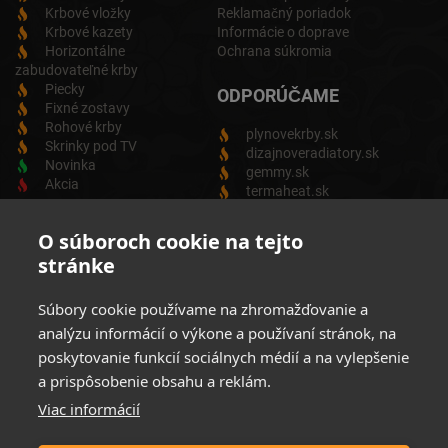
Krbové vložky
Reklamačný poriadok
Krbové kazety
Informácie o doprave
Horizontálne
Ochrana súkromia
zabudovateľné krby
Piecky
ODPORÚČAME
Fixné zostavy
Rohové krby
plynovekrby.sk
Skrinky pod TV
dizajnoveradiatory.sk
Novinka
gemmy.sk
Akcia
termaheat.sk
ODBER NEWSLETTRA
O súboroch cookie na tejto
stránke
Zadajte svoju e-mailovú adresu a budete vždy informovaný o
aktuálnych akciách, novinkách a zľavách z našej ponuky
Súbory cookie používame na zhromažďovanie a
Elektrických produktov.
analýzu informácií o výkone a používaní stránok, na
poskytovanie funkcií sociálnych médií a na vylepšenie
a prispôsobenie obsahu a reklám.
Viac informácií
Súhlasim so spracovaním osobných údajov
Zásady ochrany
osobných údajov