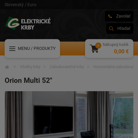
Slovenský / Euro
Zavolať
Hľadať
Nákupný košík
MENU
/ PRODUKTY
0,00 €
Všetky krby
Zabudovateľné krby
Horizontálne zabudovateľ
Orion Multi 52"