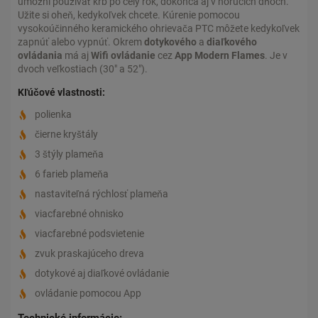
umožní používať krb po celý rok, dokonca aj v horúcich dňoch.
Užite si oheň, kedykoľvek chcete. Kúrenie pomocou
vysokoúčinného keramického ohrievača PTC môžete kedykoľvek
zapnúť alebo vypnúť. Okrem
dotykového
a
diaľkového
ovládania
má aj
Wifi ovládanie
cez
App Modern Flames
. Je v
dvoch veľkostiach (30" a 52").
Kľúčové vlastnosti:
polienka
čierne kryštály
3 štýly plameňa
6 farieb plameňa
nastaviteľná rýchlosť plameňa
viacfarebné ohnisko
viacfarebné podsvietenie
zvuk praskajúceho dreva
dotykové aj diaľkové ovládanie
ovládanie pomocou App
Technické informácie: