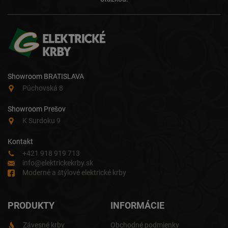
Showroom BRATISLAVA
Púchovská 8
Showroom Prešov
K Surdoku 9
Kontakt
+421 918 919 713
info@elektrickekrby.sk
Moderné a štýlové elektrické krby
PRODUKTY
INFORMÁCIE
Závesné krby
Obchodné podmienky