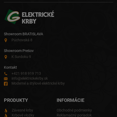
Showroom BRATISLAVA
Púchovská 8
Showroom Prešov
K Surdoku 9
Kontakt
+421 918 919 713
info@elektrickekrby.sk
Moderné a štýlové elektrické krby
PRODUKTY
INFORMÁCIE
Závesné krby
Obchodné podmienky
Krbové vložky
Reklamačný poriadok