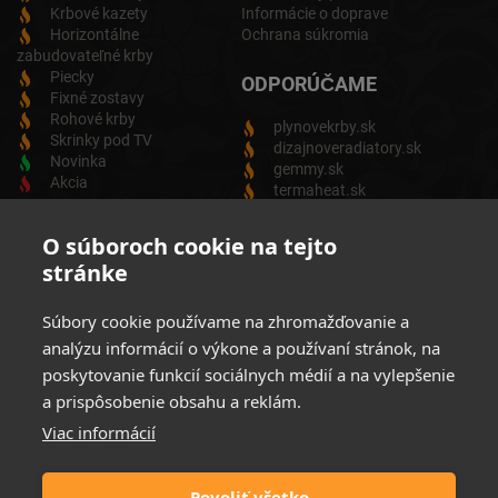
Krbové kazety
Informácie o doprave
Horizontálne
Ochrana súkromia
zabudovateľné krby
Piecky
ODPORÚČAME
Fixné zostavy
Rohové krby
plynovekrby.sk
Skrinky pod TV
dizajnoveradiatory.sk
Novinka
gemmy.sk
Akcia
termaheat.sk
ODBER NEWSLETTRA
O súboroch cookie na tejto
stránke
Zadajte svoju e-mailovú adresu a budete vždy informovaný o
aktuálnych akciách, novinkách a zľavách z našej ponuky
Súbory cookie používame na zhromažďovanie a
Elektrických produktov.
analýzu informácií o výkone a používaní stránok, na
poskytovanie funkcií sociálnych médií a na vylepšenie
a prispôsobenie obsahu a reklám.
Viac informácií
Súhlasim so spracovaním osobných údajov
Zásady ochrany
osobných údajov
Povoliť všetko
Možnosti platby: