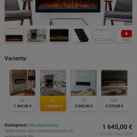
Varianty:
50"
60"
74"
100"
1 465,00 €
1 645,00 €
2 062,00 €
2 570,00 €
Dostupnosť:
Na objednávku
1 645,00 €
Tento tovar vám vieme doručiť do 30
1 337,40 € bez DPH
pracovných dní.