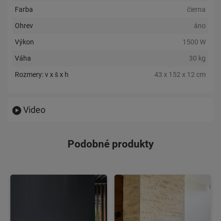
Farba
čierna
Ohrev
áno
Výkon
1500 W
Váha
30 kg
Rozmery: v x š x h
43 x 152 x 12 cm
Video
Podobné produkty