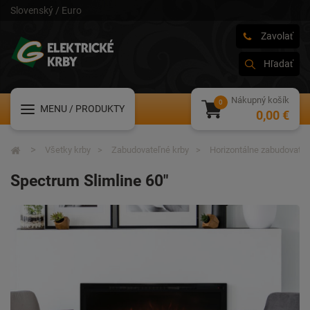
Slovenský / Euro
Zavolať
Hľadať
Nákupný košík
MENU
/ PRODUKTY
0,00 €
Všetky krby
Zabudovateľné krby
Horizontálne zabudovateľ
Spectrum Slimline 60"