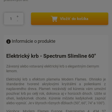
Vložiť do košíka
Informácie o produkte
Elektrický krb - Spectrum Slimline 60"
Závesný alebo vstavaný elektrický krb s elegantným čiernym
lemom.
Elektrický krb s efektom plameňa Modern Flames. Ohnisko je
štandardne tvorené akrylovými kryštálmi a polienkami z
naplaveného dreva. Plameň nezávislý od kúrenia vám umožní
používať krb po celý rok, dokonca aj v horúcich dňoch. Užite si
oheň, kedykoľvek chcete. Kúrenie môžete kedykoľvek zapnúť
alebo vypnúť. Je v štyroch rôznych dĺžkach (50", 60", 74" a 100").
Výrobca: Modern Flames Europe, Energigatan 4, 434 37