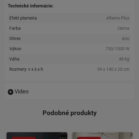
Technické informácie:
Efekt plameňa
Aflamo Plus
Farba
čierna
Ohrev
áno
Výkon
750/1500 W
Váha
48 kg
Rozmery: v x š x h
39 x 140 x 20 cm
Video
Podobné produkty