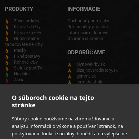
PRODUKTY
INFORMÁCIE
Závesné krby
Obchodné podmienky
Krbové vložky
Reklamačný poriadok
Krbové kazety
Informácie o doprave
Horizontálne
Ochrana súkromia
zabudovateľné krby
Piecky
ODPORÚČAME
Fixné zostavy
Rohové krby
plynovekrby.sk
Skrinky pod TV
dizajnoveradiatory.sk
Novinka
gemmy.sk
Akcia
termaheat.sk
ODBER NEWSLETTRA
O súboroch cookie na tejto
stránke
Zadajte svoju e-mailovú adresu a budete vždy informovaný o
aktuálnych akciách, novinkách a zľavách z našej ponuky
Súbory cookie používame na zhromažďovanie a
Elektrických produktov.
analýzu informácií o výkone a používaní stránok, na
poskytovanie funkcií sociálnych médií a na vylepšenie