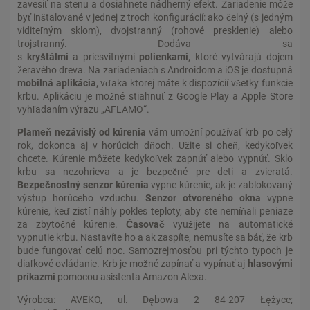
zavesiť na stenu a dosiahnete nádherný efekt. Zariadenie môže
byť inštalované v jednej z troch konfigurácií: ako čelný (s jedným
viditeľným sklom), dvojstranný (rohové presklenie) alebo
trojstranný. Dodáva sa
s
kryštálmi
a priesvitnými
polienkami,
ktoré vytvárajú dojem
žeravého dreva. Na zariadeniach s Androidom a iOS je dostupná
mobilná aplikácia,
vďaka ktorej máte k dispozícií všetky funkcie
krbu. Aplikáciu je možné stiahnuť z Google Play a Apple Store
vyhľadaním výrazu „AFLAMO“.
Plameň nezávislý od kúrenia
vám umožní používať krb po celý
rok, dokonca aj v horúcich dňoch. Užite si oheň, kedykoľvek
chcete. Kúrenie môžete kedykoľvek zapnúť alebo vypnúť. Sklo
krbu sa nezohrieva a je bezpečné pre deti a zvieratá.
Bezpečnostný senzor kúrenia
vypne kúrenie, ak je zablokovaný
výstup horúceho vzduchu.
Senzor otvoreného okna
vypne
kúrenie, keď zistí náhly pokles teploty, aby ste nemíňali peniaze
za zbytočné kúrenie.
Časovač
využijete na automatické
vypnutie krbu. Nastavíte ho a ak zaspíte, nemusíte sa báť, že krb
bude fungovať celú noc. Samozrejmosťou pri týchto typoch je
diaľkové ovládanie. Krb je možné zapínať a vypínať aj
hlasovými
príkazmi
pomocou asistenta Amazon Alexa.
Výrobca: AVEKO, ul. Dębowa 2 84-207 Łężyce;