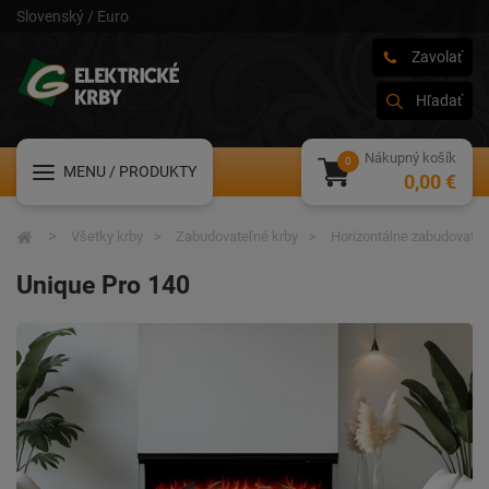
Slovenský / Euro
Zavolať
Hľadať
Nákupný košík
MENU
/ PRODUKTY
0,00 €
Všetky krby
Zabudovateľné krby
Horizontálne zabudovateľ
Unique Pro 140