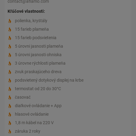
contact@aflamo.com
Kľúčové vlastnosti:
polienka, kryštály
15 farieb plameňa
15 farieb podsvietenia
5 úrovni jasnosti plameňa
5 úrovni jasnosti ohniska
3 úrovne rýchlosti plameňa
zvuk praskajúceho dreva
podsvietený dotykový displej na krbe
termostat od 20 do 30°C
časovač
diaľkové ovládanie + App
hlasové ovládanie
1,8 m kábel na 220 V
záruka 2 roky