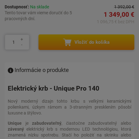
Dostupnosť:
Na sklade
1 392,00 €
Tento tovar vám vieme doručiť do 5
1 349,00 €
pracovných dní.
1 096,75 € bez DPH
Vložiť do košíka
Informácie o produkte
Elektrický krb - Unique Pro 140
Nový moderný dizajn tohto krbu s veľkými keramickými
polienkami, úzkym rámom a 3-stranným presklením pôsobí
luxusne a štýlovo.
Unique
je
zabudovateľný
, čiastočne zabudovateľný alebo
závesný
elektrický krb s modernou LED technológiou, ktorá
znamená nízku spotrebu. Stačí ho položiť na skrinku alebo