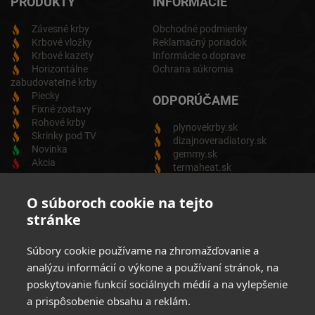
PRODUKTY
INFORMÁCIE
Závesné krby
Obchodné podmienky
Krbové vložky
Reklamačný poriadok
Krbové kazety
Informácie o doprave
Horizontálne
Ochrana súkromia
zabudovateľné krby
Piecky
ODPORÚČAME
Fixné zostavy
Rohové krby
plynovekrby.sk
Skrinky pod TV
dizajnoveradiatory.sk
Novinka
gemmy.sk
Akcia
termaheat.sk
ODBER NEWSLETTRA
O súboroch cookie na tejto
stránke
Zadajte svoju e-mailovú adresu a budete vždy informovaný o
aktuálnych akciách, novinkách a zľavách z našej ponuky
Súbory cookie používame na zhromažďovanie a
Elektrických produktov.
analýzu informácií o výkone a používaní stránok, na
poskytovanie funkcií sociálnych médií a na vylepšenie
a prispôsobenie obsahu a reklám.