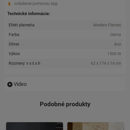
ovládanie pomocou App
Technické informácie:
Efekt plameňa
Modern Flames
Farba
čierna
Ohrev
áno
Výkon
1500 W
Rozmery: v x š x h
62 x 174 x 14 cm
Video
Podobné produkty