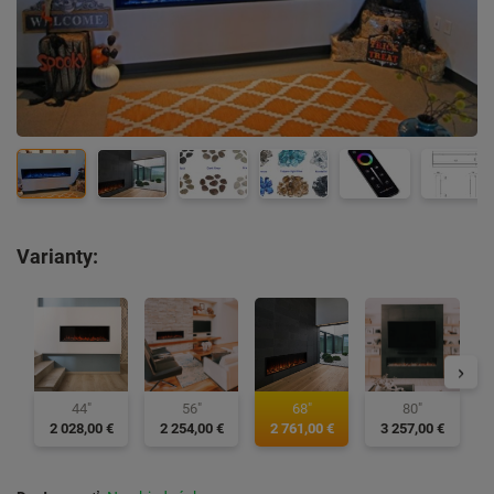
Varianty:
44"
56"
68"
80"
2 028,00 €
2 254,00 €
2 761,00 €
3 257,00 €