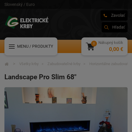
Slovenský / Euro
Zavolať
Hľadať
Nákupný košík
MENU
/ PRODUKTY
0,00 €
Všetky krby
Zabudovateľné krby
Horizontálne zabudovateľ
Landscape Pro Slim 68"