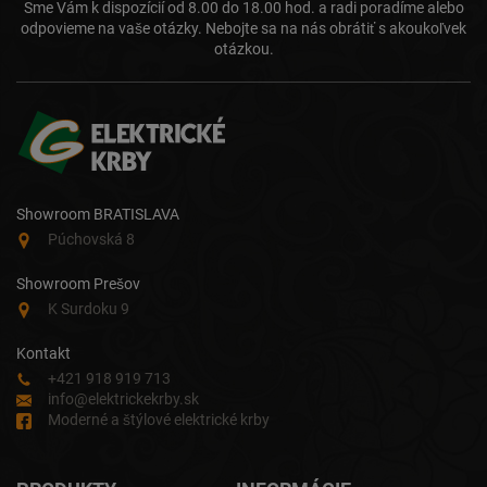
Sme Vám k dispozícií od 8.00 do 18.00 hod. a radi poradíme alebo
odpovieme na vaše otázky. Nebojte sa na nás obrátiť s akoukoľvek
otázkou.
Showroom BRATISLAVA
Púchovská 8
Showroom Prešov
K Surdoku 9
Kontakt
+421 918 919 713
info@elektrickekrby.sk
Moderné a štýlové elektrické krby