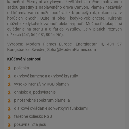
kameňmi, čiernymi akrylovými kryštálmi a ručne maľovanou
sadou guľatiny z naplaveného dreva Canyon. Plameň nezávislý
od kúrenia vám umožní používať krb po celý rok, dokonca aj v
horúcich dňoch. Užite si oheň, kedykoľvek chcete. Kúrenie
môžete kedykoľvek zapnúť alebo vypnúť. Možnosť dokúpiť si
ovládanie na stenu a 6 farieb kyštálov. Je v piatich rôznych
dĺžkach (44", 56", 68", 80" a 96").
Výrobca: Modern Flames Europe, Energigatan 4, 434 37
Kungsbacka, Sweden; Sofia@ModernFlames.com
Kľúčové vlastnosti:
polienka
akrylové kamene a akrylové kryštály
vysoko intenzívny RGB plameň
ohnisko aj podsvietenie
plnofarebné spektrum plameňa
diaľkové ovládanie so všetkými funkciami
farebné koliesko RGB
posuvná lišta jasu