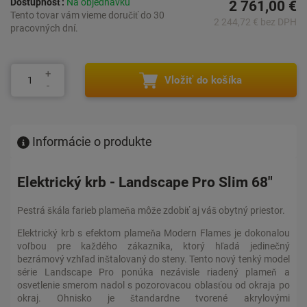
Dostupnosť:
Na objednávku
2 761,00 €
Tento tovar vám vieme doručiť do 30
2 244,72 € bez DPH
pracovných dní.
Vložiť do košíka
Informácie o produkte
Elektrický krb - Landscape Pro Slim 68"
Pestrá škála farieb plameňa môže zdobiť aj váš obytný priestor.
Elektrický krb s efektom plameňa Modern Flames je dokonalou
voľbou pre každého zákazníka, ktorý hľadá jedinečný
bezrámový vzhľad inštalovaný do steny. Tento nový tenký model
série Landscape Pro ponúka nezávisle riadený plameň a
osvetlenie smerom nadol s pozorovacou oblasťou od okraja po
okraj. Ohnisko je štandardne tvorené akrylovými