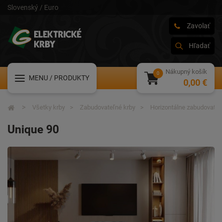
Slovenský / Euro
Zavolať
Hľadať
Nákupný košík
MENU
/ PRODUKTY
0,00 €
Všetky krby
Zabudovateľné krby
Horizontálne zabudovateľ
Unique 90