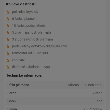
Kľúčové vlastnosti:
polienka, kryštály
6 farieb plameňa
10 farieb podsvietenia
5 úrovni jasnosti plameňa
3 stupne rýchlosti plameňa
podsvietený dotykový displej na krbe
termostat od 18 do 30°C
časovač
diaľkové ovládanie + App
Technické informácie:
Efekt plameňa
Aflamo LED Horizontal
Farba
čierna
Ohrev
áno
Výkon
750/1500 W