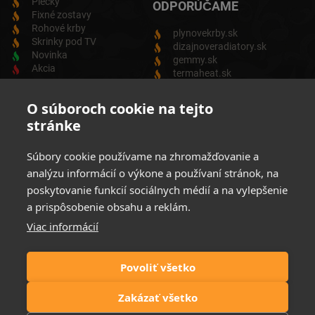
Piecky
ODPORÚČAME
Fixné zostavy
Rohové krby
plynovekrby.sk
Skrinky pod TV
dizajnoveradiatory.sk
Novinka
gemmy.sk
Akcia
termaheat.sk
ODBER NEWSLETTRA
O súboroch cookie na tejto
stránke
Zadajte svoju e-mailovú adresu a budete vždy informovaný o
aktuálnych akciách, novinkách a zľavách z našej ponuky
Súbory cookie používame na zhromažďovanie a
Elektrických produktov.
analýzu informácií o výkone a používaní stránok, na
poskytovanie funkcií sociálnych médií a na vylepšenie
a prispôsobenie obsahu a reklám.
Viac informácií
Súhlasim so spracovaním osobných údajov
Zásady ochrany
osobných údajov
Povoliť všetko
Možnosti platby:
Zakázať všetko