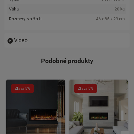
Váha
20 kg
Rozmery: v x š x h
46 x 85 x 23 cm
Video
Podobné produkty
Zľava 5%
Zľava 5%