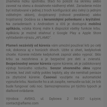
znamená nízku spotrebu. Stačí ho položiť na skrinku alebo
zavesiť na stenu a dosiahnete nádherný efekt. Zariadenie môže
byť inštalované v jednej z troch konfigurácií: ako čelný (s jedným
viditeľným sklom), dvojstranný (rohové presklenie) alebo
trojstranný. Dodáva sa s
keramickými polienkami
a
kryštálmi
.
Na zariadeniach s Androidom a iOS je dostupná
mobilná
aplikácia,
vďaka ktorej máte k dispozícií všetky funkcie krbu.
Aplikáciu je možné stiahnuť z Google Play a Apple Store
vyhľadaním výrazu „AFLAMO“.
Plameň nezávislý od kúrenia
vám umožní používať krb po celý
rok, dokonca aj v horúcich dňoch. Užite si oheň, kedykoľvek
chcete. Kúrenie môžete kedykoľvek zapnúť alebo vypnúť. Sklo
krbu sa nezohrieva a je bezpečné pre deti a zvieratá.
Bezpečnostný senzor kúrenia
vypne kúrenie, ak je zablokovaný
výstup horúceho vzduchu.
Senzor otvoreného okna
vypne
kúrenie, keď zistí náhly pokles teploty, aby ste nemíňali peniaze
za zbytočné kúrenie.
Časovač
využijete na automatické
vypnutie krbu. Nastavíte ho a ak zaspíte, nemusíte sa báť, že krb
bude fungovať celú noc. Samozrejmosťou pri týchto typoch je
diaľkové ovládanie.
Výrobca: AVEKO, ul. Dębowa 2 84-207 Łężyce;
contact@aflamo.com