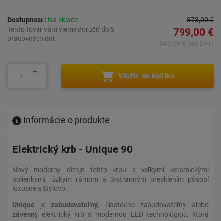
Dostupnosť:
Na sklade
873,00 €
Tento tovar vám vieme doručiť do 5
799,00 €
pracovných dní.
649,59 € bez DPH
Vložiť do košíka
Informácie o produkte
Elektrický krb - Unique 90
Nový moderný dizajn tohto krbu s veľkými keramickými
polienkami, úzkym rámom a 3-stranným presklením pôsobí
luxusne a štýlovo.
Unique
je
zabudovateľný
, čiastočne zabudovateľný alebo
závesný
elektrický krb s modernou LED technológiou, ktorá