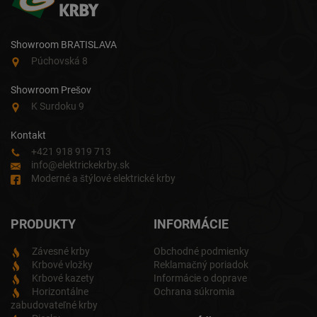
Showroom BRATISLAVA
Púchovská 8
Showroom Prešov
K Surdoku 9
Kontakt
+421 918 919 713
info@elektrickekrby.sk
Moderné a štýlové elektrické krby
PRODUKTY
INFORMÁCIE
Závesné krby
Obchodné podmienky
Krbové vložky
Reklamačný poriadok
Krbové kazety
Informácie o doprave
Horizontálne
Ochrana súkromia
zabudovateľné krby