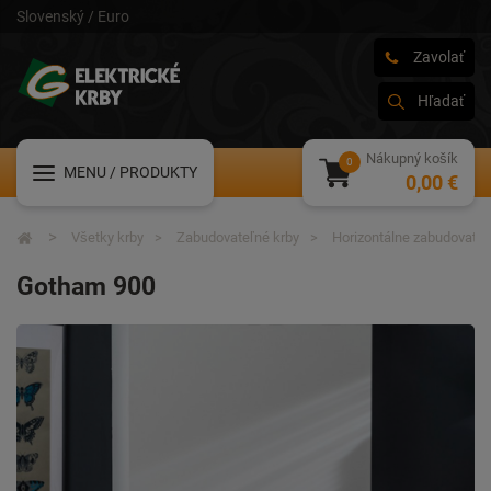
Slovenský / Euro
Zavolať
Hľadať
Nákupný košík
MENU
/ PRODUKTY
0,00 €
Všetky krby
Zabudovateľné krby
Horizontálne zabudovateľ
Gotham 900