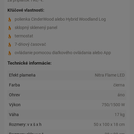
za príplatok 190,- €.
Kľúčové vlastnosti:
polienka CinderWood alebo Hybrid Woodland Log
sklopný sklenený panel
termostat
7-dňový časovač
ovládanie pomocou diaľkového ovládania alebo App
Technické informácie:
Efekt plameňa
Nitra Flame LED
Farba
čierna
Ohrev
áno
Výkon
750/1500 W
Váha
17 kg
Rozmery: v x š x h
50 x 100 x 18 cm