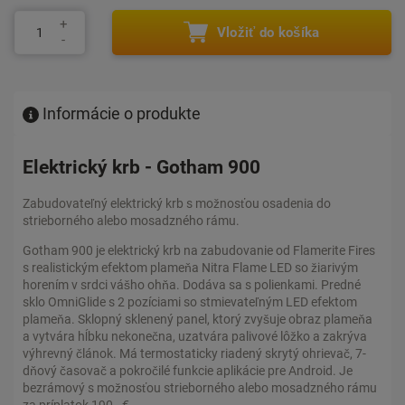
Vložiť do košíka
Informácie o produkte
Elektrický krb - Gotham 900
Zabudovateľný elektrický krb s možnosťou osadenia do
strieborného alebo mosadzného rámu.
Gotham 900 je elektrický krb na zabudovanie od Flamerite Fires
s realistickým efektom plameňa Nitra Flame LED so žiarivým
horením v srdci vášho ohňa. Dodáva sa s polienkami. Predné
sklo OmniGlide s 2 pozíciami so stmievateľným LED efektom
plameňa. Sklopný sklenený panel, ktorý zvyšuje obraz plameňa
a vytvára hĺbku nekonečna, uzatvára palivové lôžko a zakrýva
výhrevný článok. Má termostaticky riadený skrytý ohrievač, 7-
dňový časovač a pokročilé funkcie aplikácie pre Android. Je
bezrámový s možnosťou strieborného alebo mosadzného rámu