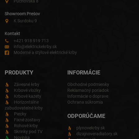
Púchovská 8
Showroom Prešov
K Surdoku 9
Kontakt
+421 918 919 713
info@elektrickekrby.sk
Moderné a štýlové elektrické krby
PRODUKTY
INFORMÁCIE
Závesné krby
Obchodné podmienky
Krbové vložky
Reklamačný poriadok
Krbové kazety
Informácie o doprave
Horizontálne
Ochrana súkromia
zabudovateľné krby
Piecky
ODPORÚČAME
Fixné zostavy
Rohové krby
plynovekrby.sk
Skrinky pod TV
dizajnoveradiatory.sk
Novinka