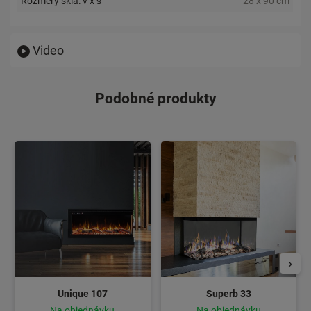
Rozmery skla: v x š
28 x 90 cm
Video
Podobné produkty
Unique 107
Superb 33
Na objednávku
Na objednávku