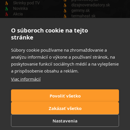
Skrinky pod TV
dizajnoveradiatory.sk
Novinka
gemmy.sk
Akcia
termaheat.sk
ODBER NEWSLETTRA
O súboroch cookie na tejto
stránke
Zadajte svoju e-mailovú adresu a budete vždy informovaný o
aktuálnych akciách, novinkách a zľavách z našej ponuky
Súbory cookie používame na zhromažďovanie a
Elektrických produktov.
analýzu informácií o výkone a používaní stránok, na
poskytovanie funkcií sociálnych médií a na vylepšenie
a prispôsobenie obsahu a reklám.
Viac informácií
Súhlasim so spracovaním osobných údajov
Zásady ochrany
osobných údajov
Povoliť všetko
Možnosti platby:
Zakázať všetko
Nastavenia
© 2021 Elektrické krby. All rights reserved | Website by
FIRO DESIGN
| ©
Icons designed by
Freepik
and distributed by
Flaticon