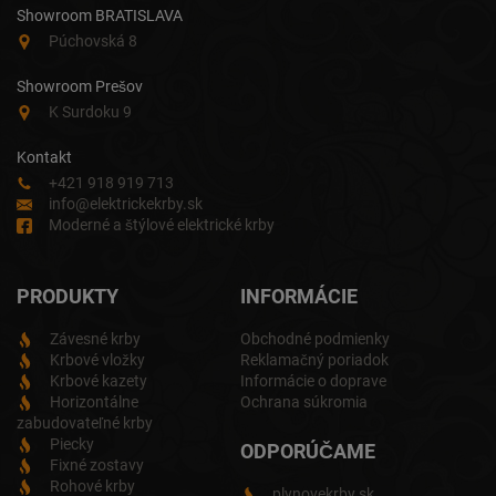
Showroom BRATISLAVA
Púchovská 8
Showroom Prešov
K Surdoku 9
Kontakt
+421 918 919 713
info@elektrickekrby.sk
Moderné a štýlové elektrické krby
PRODUKTY
INFORMÁCIE
Závesné krby
Obchodné podmienky
Krbové vložky
Reklamačný poriadok
Krbové kazety
Informácie o doprave
Horizontálne
Ochrana súkromia
zabudovateľné krby
Piecky
ODPORÚČAME
Fixné zostavy
Rohové krby
plynovekrby.sk