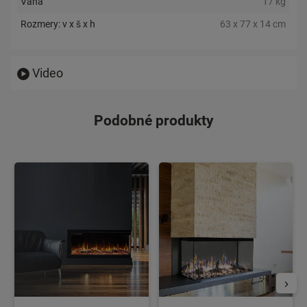
Váha
17 kg
Rozmery: v x š x h
63 x 77 x 14 cm
Video
Podobné produkty