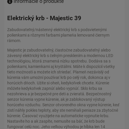
Informácie o produkte
Elektrický krb - Majestic 39
Zabudovateľný/nástenný elektrický krb s podsvietenými
polienkami a rôznymi farbami plameňa lemované čiernym
rámom.
Majestic je zabudovateľný, čiastočne zabudovateľný alebo
závesný elektrický krb s čelným presklením a modernou LED
technológiou, ktorá znamená nízku spotrebu. Dodáva sa s
polienkami, kamienkami aj kryštálmi. Máte k dispozícií všetky
tieto možnosti a možete ich striedať. Plameň nezávislý od
kúrenia vám umožní používať krb po celý rok, dokonca aj v
horúcich dňoch. Užite si oheň, kedykoľvek chcete. Kúrenie
môžete kedykoľvek zapnúť alebo vypnúť. Sklo krbu sa
nezohrieva a je bezpečné pre deti a zvieratá. Bezpečnostný
senzor kúrenia vypne kúrenie, ak je zablokovaný výstup
horúceho vzduchu. Senzor otvoreného okna vypne kúrenie, keď
zistí náhly pokles teploty, aby ste nemíňali peniaze za zbytočné
kúrenie. Časovač využijete na automaticke vypnutie krbu.
Nastavíte ho a ak zaspíte, nemusíte sa báť, že krb bude
fungovať celú noc. Jeho veľkou výhodou je hĺbka len 14