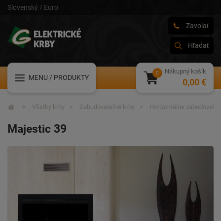
Slovenský / Euro
Zavolať
Hľadať
Nákupný košík
MENU
/ PRODUKTY
0,00 €
Všetky krby
Zabudovateľné krby
Horizontálne zabudovateľ
Majestic 39